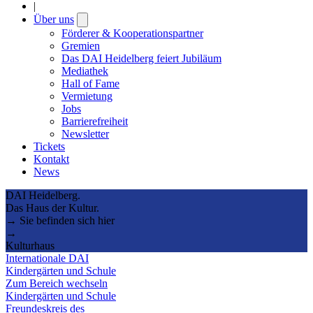
|
Über uns
Open
submenu
Förderer & Kooperationspartner
Gremien
Das DAI Heidelberg feiert Jubiläum
Mediathek
Hall of Fame
Vermietung
Jobs
Barrierefreiheit
Newsletter
Tickets
Kontakt
News
DAI Heidelberg.
Das Haus der Kultur.
→ Sie befinden sich hier
→
Kulturhaus
Internationale DAI
Kindergärten und Schule
Zum Bereich wechseln
Kindergärten und Schule
Freundeskreis des