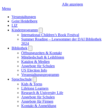
Alle anzeigen
Menu
Veranstaltungen
Geist Heidelberg
LIZ
Kinderprogramm
Open
submenu
International Children’s Book Festival
Summer Reading – Lesesommer der DAI Bibliothek
2024
Bibliothek
Open
submenu
Öffnungszeiten & Kontakt
Mitgliedschaft & Leihfristen
Katalog & Medien
Angebote für Schulen
US Election Info
Veranstaltungsprogramm
Sprachschule
Open
submenu
Kids & Teens
Lifelong Learners
Research & University Life
Angebote für Schulen
Angebote für Firmen
Kontakt & Anmeldung