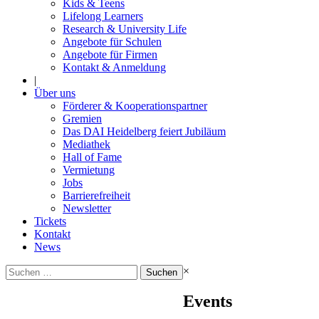
Kids & Teens
Lifelong Learners
Research & University Life
Angebote für Schulen
Angebote für Firmen
Kontakt & Anmeldung
|
Über uns
Förderer & Kooperationspartner
Gremien
Das DAI Heidelberg feiert Jubiläum
Mediathek
Hall of Fame
Vermietung
Jobs
Barrierefreiheit
Newsletter
Tickets
Kontakt
News
Suchen
×
nach:
Events