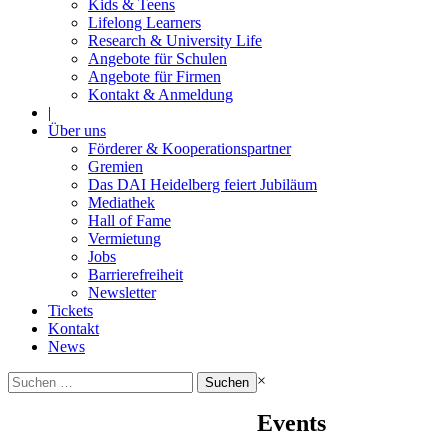
Kids & Teens
Lifelong Learners
Research & University Life
Angebote für Schulen
Angebote für Firmen
Kontakt & Anmeldung
|
Über uns
Förderer & Kooperationspartner
Gremien
Das DAI Heidelberg feiert Jubiläum
Mediathek
Hall of Fame
Vermietung
Jobs
Barrierefreiheit
Newsletter
Tickets
Kontakt
News
Suchen
×
nach:
Events