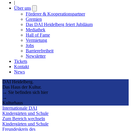
|
Über uns
Open
submenu
Förderer & Kooperationspartner
Gremien
Das DAI Heidelberg feiert Jubiläum
Mediathek
Hall of Fame
Vermietung
Jobs
Barrierefreiheit
Newsletter
Tickets
Kontakt
News
DAI Heidelberg.
Das Haus der Kultur.
→ Sie befinden sich hier
→
Kulturhaus
Internationale DAI
Kindergärten und Schule
Zum Bereich wechseln
Kindergärten und Schule
Freundeskreis des