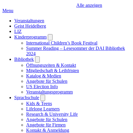
Alle anzeigen
Menu
Veranstaltungen
Geist Heidelberg
LIZ
Kinderprogramm
Open
submenu
International Children’s Book Festival
Summer Reading – Lesesommer der DAI Bibliothek
2024
Bibliothek
Open
submenu
Öffnungszeiten & Kontakt
Mitgliedschaft & Leihfristen
Katalog & Medien
Angebote für Schulen
US Election Info
Veranstaltungsprogramm
Sprachschule
Open
submenu
Kids & Teens
Lifelong Learners
Research & University Life
Angebote für Schulen
Angebote für Firmen
Kontakt & Anmeldung