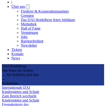
|
Über uns
Open
submenu
Förderer & Kooperationspartner
Gremien
Das DAI Heidelberg feiert Jubiläum
Mediathek
Hall of Fame
Vermietung
Jobs
Barrierefreiheit
Newsletter
Tickets
Kontakt
News
DAI Heidelberg.
Das Haus der Kultur.
→ Sie befinden sich hier
→
Kulturhaus
Internationale DAI
Kindergärten und Schule
Zum Bereich wechseln
Kindergärten und Schule
Freundeskreis des