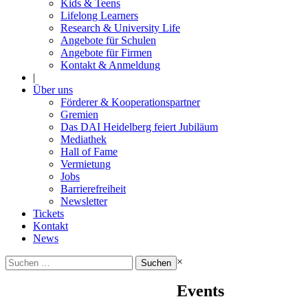
Kids & Teens
Lifelong Learners
Research & University Life
Angebote für Schulen
Angebote für Firmen
Kontakt & Anmeldung
|
Über uns
Förderer & Kooperationspartner
Gremien
Das DAI Heidelberg feiert Jubiläum
Mediathek
Hall of Fame
Vermietung
Jobs
Barrierefreiheit
Newsletter
Tickets
Kontakt
News
Suchen
×
nach:
Events