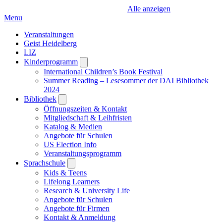
Alle anzeigen
Menu
Veranstaltungen
Geist Heidelberg
LIZ
Kinderprogramm
Open
submenu
International Children’s Book Festival
Summer Reading – Lesesommer der DAI Bibliothek
2024
Bibliothek
Open
submenu
Öffnungszeiten & Kontakt
Mitgliedschaft & Leihfristen
Katalog & Medien
Angebote für Schulen
US Election Info
Veranstaltungsprogramm
Sprachschule
Open
submenu
Kids & Teens
Lifelong Learners
Research & University Life
Angebote für Schulen
Angebote für Firmen
Kontakt & Anmeldung