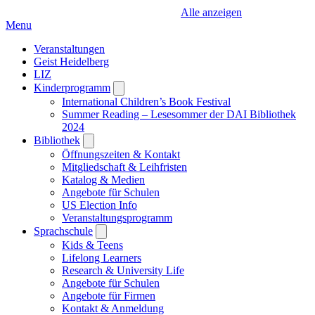
Alle anzeigen
Menu
Veranstaltungen
Geist Heidelberg
LIZ
Kinderprogramm
Open
submenu
International Children’s Book Festival
Summer Reading – Lesesommer der DAI Bibliothek
2024
Bibliothek
Open
submenu
Öffnungszeiten & Kontakt
Mitgliedschaft & Leihfristen
Katalog & Medien
Angebote für Schulen
US Election Info
Veranstaltungsprogramm
Sprachschule
Open
submenu
Kids & Teens
Lifelong Learners
Research & University Life
Angebote für Schulen
Angebote für Firmen
Kontakt & Anmeldung