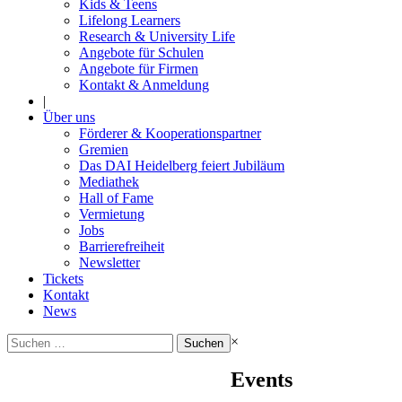
Kids & Teens
Lifelong Learners
Research & University Life
Angebote für Schulen
Angebote für Firmen
Kontakt & Anmeldung
|
Über uns
Förderer & Kooperationspartner
Gremien
Das DAI Heidelberg feiert Jubiläum
Mediathek
Hall of Fame
Vermietung
Jobs
Barrierefreiheit
Newsletter
Tickets
Kontakt
News
Suchen
×
nach:
Events