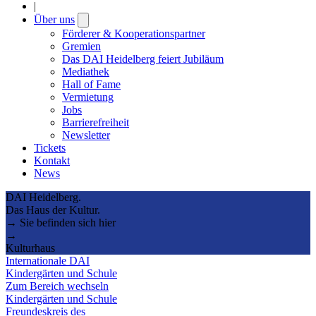
|
Über uns
Open
submenu
Förderer & Kooperationspartner
Gremien
Das DAI Heidelberg feiert Jubiläum
Mediathek
Hall of Fame
Vermietung
Jobs
Barrierefreiheit
Newsletter
Tickets
Kontakt
News
DAI Heidelberg.
Das Haus der Kultur.
→ Sie befinden sich hier
→
Kulturhaus
Internationale DAI
Kindergärten und Schule
Zum Bereich wechseln
Kindergärten und Schule
Freundeskreis des