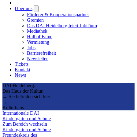
|
Über uns
Open
submenu
Förderer & Kooperationspartner
Gremien
Das DAI Heidelberg feiert Jubiläum
Mediathek
Hall of Fame
Vermietung
Jobs
Barrierefreiheit
Newsletter
Tickets
Kontakt
News
DAI Heidelberg.
Das Haus der Kultur.
→ Sie befinden sich hier
→
Kulturhaus
Internationale DAI
Kindergärten und Schule
Zum Bereich wechseln
Kindergärten und Schule
Freundeskreis des