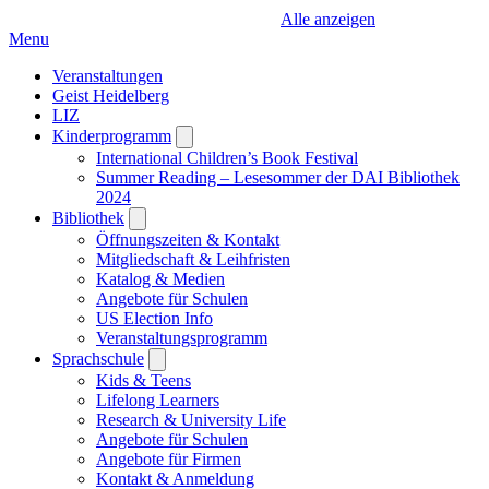
Alle anzeigen
Menu
Veranstaltungen
Geist Heidelberg
LIZ
Kinderprogramm
Open
submenu
International Children’s Book Festival
Summer Reading – Lesesommer der DAI Bibliothek
2024
Bibliothek
Open
submenu
Öffnungszeiten & Kontakt
Mitgliedschaft & Leihfristen
Katalog & Medien
Angebote für Schulen
US Election Info
Veranstaltungsprogramm
Sprachschule
Open
submenu
Kids & Teens
Lifelong Learners
Research & University Life
Angebote für Schulen
Angebote für Firmen
Kontakt & Anmeldung