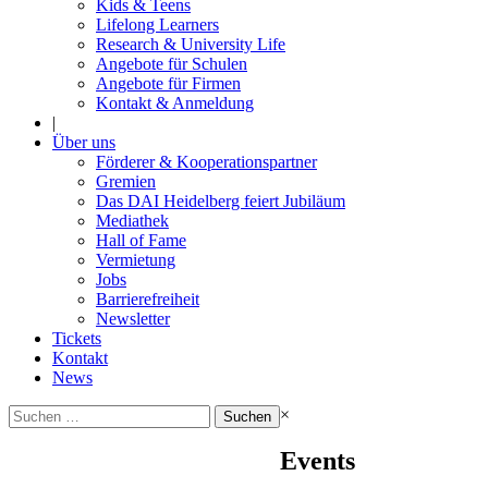
Kids & Teens
Lifelong Learners
Research & University Life
Angebote für Schulen
Angebote für Firmen
Kontakt & Anmeldung
|
Über uns
Förderer & Kooperationspartner
Gremien
Das DAI Heidelberg feiert Jubiläum
Mediathek
Hall of Fame
Vermietung
Jobs
Barrierefreiheit
Newsletter
Tickets
Kontakt
News
Suchen
×
nach:
Events