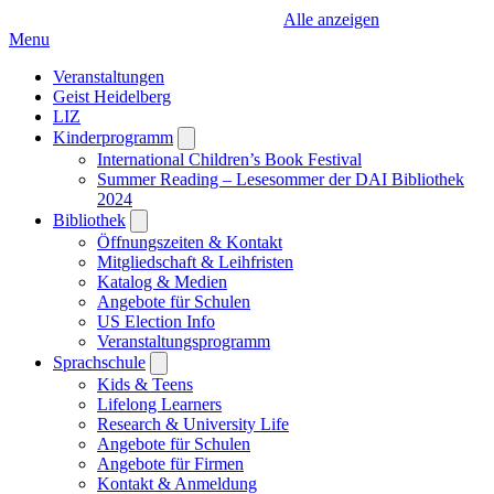
Alle anzeigen
Menu
Veranstaltungen
Geist Heidelberg
LIZ
Kinderprogramm
Open
submenu
International Children’s Book Festival
Summer Reading – Lesesommer der DAI Bibliothek
2024
Bibliothek
Open
submenu
Öffnungszeiten & Kontakt
Mitgliedschaft & Leihfristen
Katalog & Medien
Angebote für Schulen
US Election Info
Veranstaltungsprogramm
Sprachschule
Open
submenu
Kids & Teens
Lifelong Learners
Research & University Life
Angebote für Schulen
Angebote für Firmen
Kontakt & Anmeldung