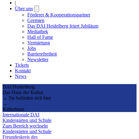
|
Über uns
Open
submenu
Förderer & Kooperationspartner
Gremien
Das DAI Heidelberg feiert Jubiläum
Mediathek
Hall of Fame
Vermietung
Jobs
Barrierefreiheit
Newsletter
Tickets
Kontakt
News
DAI Heidelberg.
Das Haus der Kultur.
→ Sie befinden sich hier
→
Kulturhaus
Internationale DAI
Kindergärten und Schule
Zum Bereich wechseln
Kindergärten und Schule
Freundeskreis des