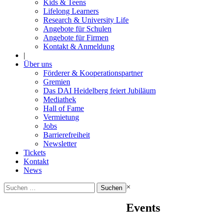
Kids & Teens
Lifelong Learners
Research & University Life
Angebote für Schulen
Angebote für Firmen
Kontakt & Anmeldung
|
Über uns
Förderer & Kooperationspartner
Gremien
Das DAI Heidelberg feiert Jubiläum
Mediathek
Hall of Fame
Vermietung
Jobs
Barrierefreiheit
Newsletter
Tickets
Kontakt
News
Suchen
×
nach:
Events