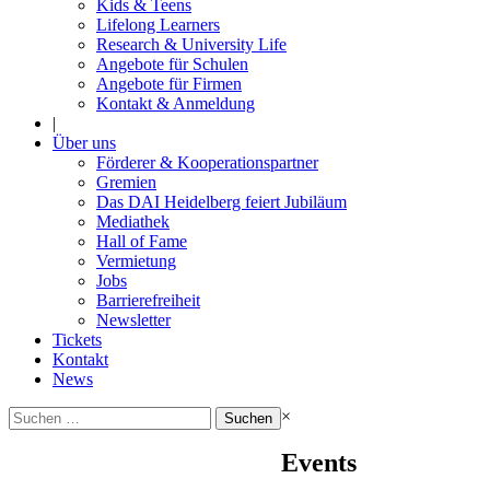
Kids & Teens
Lifelong Learners
Research & University Life
Angebote für Schulen
Angebote für Firmen
Kontakt & Anmeldung
|
Über uns
Förderer & Kooperationspartner
Gremien
Das DAI Heidelberg feiert Jubiläum
Mediathek
Hall of Fame
Vermietung
Jobs
Barrierefreiheit
Newsletter
Tickets
Kontakt
News
Suchen
×
nach:
Events