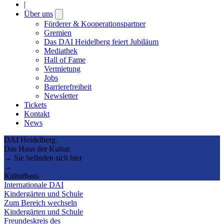
|
Über uns
Open
submenu
Förderer & Kooperationspartner
Gremien
Das DAI Heidelberg feiert Jubiläum
Mediathek
Hall of Fame
Vermietung
Jobs
Barrierefreiheit
Newsletter
Tickets
Kontakt
News
DAI Heidelberg.
Das Haus der Kultur.
→ Sie befinden sich hier
→
Kulturhaus
Internationale DAI
Kindergärten und Schule
Zum Bereich wechseln
Kindergärten und Schule
Freundeskreis des