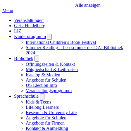
Alle anzeigen
Menu
Veranstaltungen
Geist Heidelberg
LIZ
Kinderprogramm
Open
submenu
International Children’s Book Festival
Summer Reading – Lesesommer der DAI Bibliothek
2024
Bibliothek
Open
submenu
Öffnungszeiten & Kontakt
Mitgliedschaft & Leihfristen
Katalog & Medien
Angebote für Schulen
US Election Info
Veranstaltungsprogramm
Sprachschule
Open
submenu
Kids & Teens
Lifelong Learners
Research & University Life
Angebote für Schulen
Angebote für Firmen
Kontakt & Anmeldung