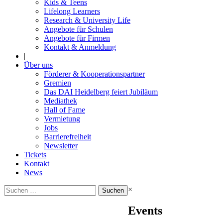
Kids & Teens
Lifelong Learners
Research & University Life
Angebote für Schulen
Angebote für Firmen
Kontakt & Anmeldung
|
Über uns
Förderer & Kooperationspartner
Gremien
Das DAI Heidelberg feiert Jubiläum
Mediathek
Hall of Fame
Vermietung
Jobs
Barrierefreiheit
Newsletter
Tickets
Kontakt
News
Suchen
×
nach:
Events