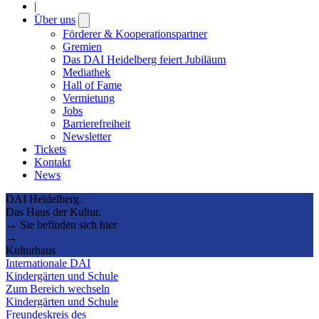
|
Über uns
Open
submenu
Förderer & Kooperationspartner
Gremien
Das DAI Heidelberg feiert Jubiläum
Mediathek
Hall of Fame
Vermietung
Jobs
Barrierefreiheit
Newsletter
Tickets
Kontakt
News
DAI Heidelberg.
Das Haus der Kultur.
→ Sie befinden sich hier
→
Kulturhaus
Internationale DAI
Kindergärten und Schule
Zum Bereich wechseln
Kindergärten und Schule
Freundeskreis des