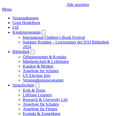
Alle anzeigen
Menu
Veranstaltungen
Geist Heidelberg
LIZ
Kinderprogramm
Open
submenu
International Children’s Book Festival
Summer Reading – Lesesommer der DAI Bibliothek
2024
Bibliothek
Open
submenu
Öffnungszeiten & Kontakt
Mitgliedschaft & Leihfristen
Katalog & Medien
Angebote für Schulen
US Election Info
Veranstaltungsprogramm
Sprachschule
Open
submenu
Kids & Teens
Lifelong Learners
Research & University Life
Angebote für Schulen
Angebote für Firmen
Kontakt & Anmeldung