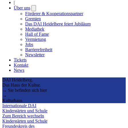
|
Über uns
Open
submenu
Förderer & Kooperationspartner
Gremien
Das DAI Heidelberg feiert Jubiläum
Mediathek
Hall of Fame
Vermietung
Jobs
Barrierefreiheit
Newsletter
Tickets
Kontakt
News
DAI Heidelberg.
Das Haus der Kultur.
→ Sie befinden sich hier
→
Kulturhaus
Internationale DAI
Kindergärten und Schule
Zum Bereich wechseln
Kindergärten und Schule
Freundeskreis des