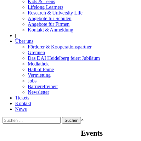
Kids & Teens
Lifelong Learners
Research & University Life
Angebote für Schulen
Angebote für Firmen
Kontakt & Anmeldung
|
Über uns
Förderer & Kooperationspartner
Gremien
Das DAI Heidelberg feiert Jubiläum
Mediathek
Hall of Fame
Vermietung
Jobs
Barrierefreiheit
Newsletter
Tickets
Kontakt
News
Suchen
×
nach:
Events