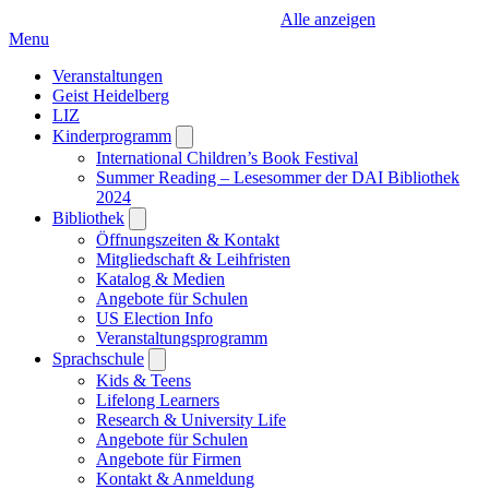
Alle anzeigen
Menu
Veranstaltungen
Geist Heidelberg
LIZ
Kinderprogramm
Open
submenu
International Children’s Book Festival
Summer Reading – Lesesommer der DAI Bibliothek
2024
Bibliothek
Open
submenu
Öffnungszeiten & Kontakt
Mitgliedschaft & Leihfristen
Katalog & Medien
Angebote für Schulen
US Election Info
Veranstaltungsprogramm
Sprachschule
Open
submenu
Kids & Teens
Lifelong Learners
Research & University Life
Angebote für Schulen
Angebote für Firmen
Kontakt & Anmeldung