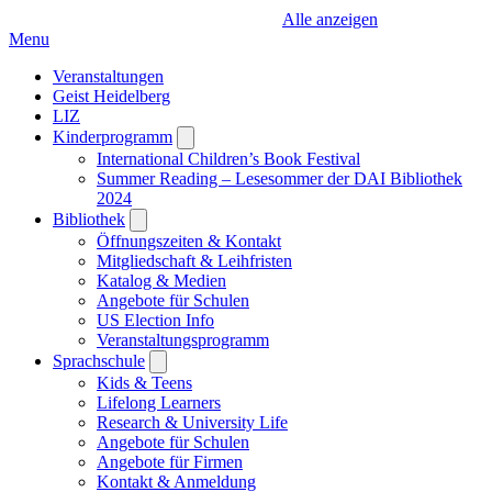
Alle anzeigen
Menu
Veranstaltungen
Geist Heidelberg
LIZ
Kinderprogramm
Open
submenu
International Children’s Book Festival
Summer Reading – Lesesommer der DAI Bibliothek
2024
Bibliothek
Open
submenu
Öffnungszeiten & Kontakt
Mitgliedschaft & Leihfristen
Katalog & Medien
Angebote für Schulen
US Election Info
Veranstaltungsprogramm
Sprachschule
Open
submenu
Kids & Teens
Lifelong Learners
Research & University Life
Angebote für Schulen
Angebote für Firmen
Kontakt & Anmeldung