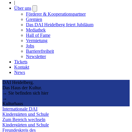
|
Über uns
Open
submenu
Förderer & Kooperationspartner
Gremien
Das DAI Heidelberg feiert Jubiläum
Mediathek
Hall of Fame
Vermietung
Jobs
Barrierefreiheit
Newsletter
Tickets
Kontakt
News
DAI Heidelberg.
Das Haus der Kultur.
→ Sie befinden sich hier
→
Kulturhaus
Internationale DAI
Kindergärten und Schule
Zum Bereich wechseln
Kindergärten und Schule
Freundeskreis des