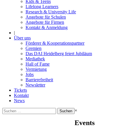
Kids & Teens
Lifelong Learners
Research & University Life
Angebote für Schulen
Angebote für Firmen
Kontakt & Anmeldung
|
Über uns
Förderer & Kooperationspartner
Gremien
Das DAI Heidelberg feiert Jubiläum
Mediathek
Hall of Fame
Vermietung
Jobs
Barrierefreiheit
Newsletter
Tickets
Kontakt
News
Suchen
×
nach:
Events