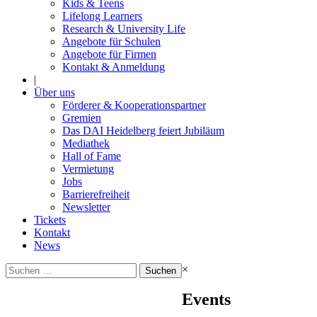
Kids & Teens
Lifelong Learners
Research & University Life
Angebote für Schulen
Angebote für Firmen
Kontakt & Anmeldung
|
Über uns
Förderer & Kooperationspartner
Gremien
Das DAI Heidelberg feiert Jubiläum
Mediathek
Hall of Fame
Vermietung
Jobs
Barrierefreiheit
Newsletter
Tickets
Kontakt
News
Suchen
×
nach:
Events