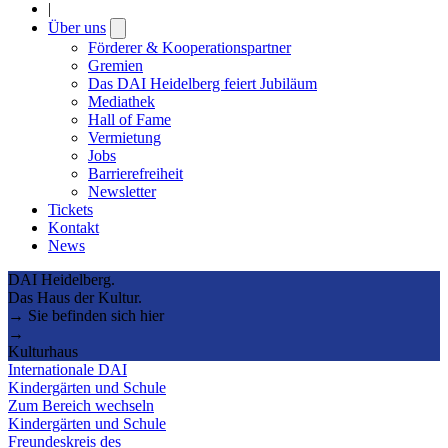
|
Über uns
Open
submenu
Förderer & Kooperationspartner
Gremien
Das DAI Heidelberg feiert Jubiläum
Mediathek
Hall of Fame
Vermietung
Jobs
Barrierefreiheit
Newsletter
Tickets
Kontakt
News
DAI Heidelberg.
Das Haus der Kultur.
→ Sie befinden sich hier
→
Kulturhaus
Internationale DAI
Kindergärten und Schule
Zum Bereich wechseln
Kindergärten und Schule
Freundeskreis des