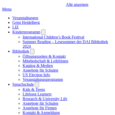
Alle anzeigen
Menu
Veranstaltungen
Geist Heidelberg
LIZ
Kinderprogramm
Open
submenu
International Children’s Book Festival
Summer Reading – Lesesommer der DAI Bibliothek
2024
Bibliothek
Open
submenu
Öffnungszeiten & Kontakt
Mitgliedschaft & Leihfristen
Katalog & Medien
Angebote für Schulen
US Election Info
Veranstaltungsprogramm
Sprachschule
Open
submenu
Kids & Teens
Lifelong Learners
Research & University Life
Angebote für Schulen
Angebote für Firmen
Kontakt & Anmeldung