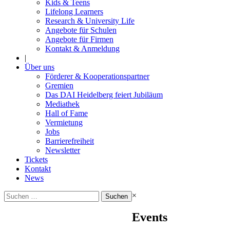
Kids & Teens
Lifelong Learners
Research & University Life
Angebote für Schulen
Angebote für Firmen
Kontakt & Anmeldung
|
Über uns
Förderer & Kooperationspartner
Gremien
Das DAI Heidelberg feiert Jubiläum
Mediathek
Hall of Fame
Vermietung
Jobs
Barrierefreiheit
Newsletter
Tickets
Kontakt
News
Suchen
×
nach:
Events