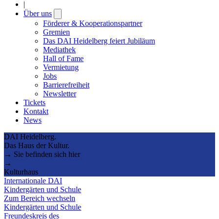
|
Über uns
Open
submenu
Förderer & Kooperationspartner
Gremien
Das DAI Heidelberg feiert Jubiläum
Mediathek
Hall of Fame
Vermietung
Jobs
Barrierefreiheit
Newsletter
Tickets
Kontakt
News
DAI Heidelberg.
Das Haus der Kultur.
→ Sie befinden sich hier
→
Kulturhaus
Internationale DAI
Kindergärten und Schule
Zum Bereich wechseln
Kindergärten und Schule
Freundeskreis des