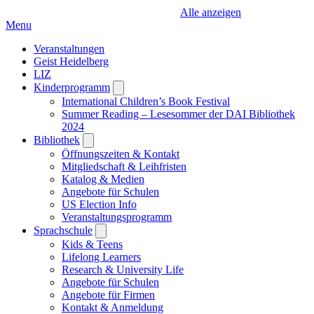
Alle anzeigen
Menu
Veranstaltungen
Geist Heidelberg
LIZ
Kinderprogramm
Open
submenu
International Children’s Book Festival
Summer Reading – Lesesommer der DAI Bibliothek
2024
Bibliothek
Open
submenu
Öffnungszeiten & Kontakt
Mitgliedschaft & Leihfristen
Katalog & Medien
Angebote für Schulen
US Election Info
Veranstaltungsprogramm
Sprachschule
Open
submenu
Kids & Teens
Lifelong Learners
Research & University Life
Angebote für Schulen
Angebote für Firmen
Kontakt & Anmeldung