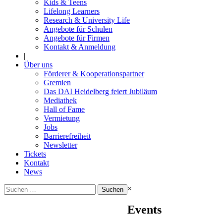
Kids & Teens
Lifelong Learners
Research & University Life
Angebote für Schulen
Angebote für Firmen
Kontakt & Anmeldung
|
Über uns
Förderer & Kooperationspartner
Gremien
Das DAI Heidelberg feiert Jubiläum
Mediathek
Hall of Fame
Vermietung
Jobs
Barrierefreiheit
Newsletter
Tickets
Kontakt
News
Suchen
×
nach:
Events