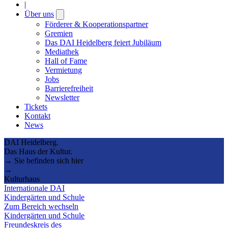
|
Über uns
Open
submenu
Förderer & Kooperationspartner
Gremien
Das DAI Heidelberg feiert Jubiläum
Mediathek
Hall of Fame
Vermietung
Jobs
Barrierefreiheit
Newsletter
Tickets
Kontakt
News
DAI Heidelberg.
Das Haus der Kultur.
→ Sie befinden sich hier
→
Kulturhaus
Internationale DAI
Kindergärten und Schule
Zum Bereich wechseln
Kindergärten und Schule
Freundeskreis des