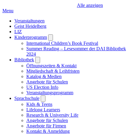
Alle anzeigen
Menu
Veranstaltungen
Geist Heidelberg
LIZ
Kinderprogramm
Open
submenu
International Children’s Book Festival
Summer Reading – Lesesommer der DAI Bibliothek
2024
Bibliothek
Open
submenu
Öffnungszeiten & Kontakt
Mitgliedschaft & Leihfristen
Katalog & Medien
Angebote für Schulen
US Election Info
Veranstaltungsprogramm
Sprachschule
Open
submenu
Kids & Teens
Lifelong Learners
Research & University Life
Angebote für Schulen
Angebote für Firmen
Kontakt & Anmeldung