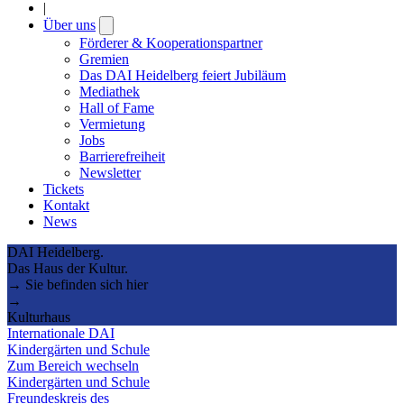
|
Über uns
Open
submenu
Förderer & Kooperationspartner
Gremien
Das DAI Heidelberg feiert Jubiläum
Mediathek
Hall of Fame
Vermietung
Jobs
Barrierefreiheit
Newsletter
Tickets
Kontakt
News
DAI Heidelberg.
Das Haus der Kultur.
→ Sie befinden sich hier
→
Kulturhaus
Internationale DAI
Kindergärten und Schule
Zum Bereich wechseln
Kindergärten und Schule
Freundeskreis des