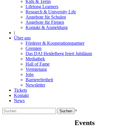
Kids & Teens
Lifelong Learners
Research & University Life
Angebote für Schulen
Angebote für Firmen
Kontakt & Anmeldung
|
Über uns
Förderer & Kooperationspartner
Gremien
Das DAI Heidelberg feiert Jubiläum
Mediathek
Hall of Fame
Vermietung
Jobs
Barrierefreiheit
Newsletter
Tickets
Kontakt
News
Suchen
×
nach:
Events