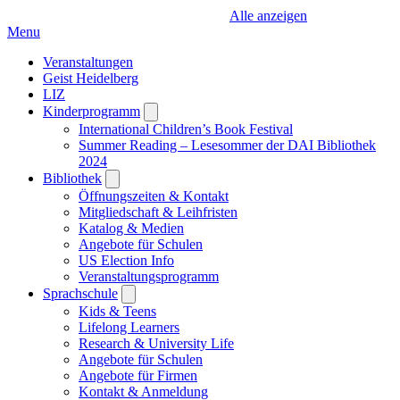
Alle anzeigen
Menu
Veranstaltungen
Geist Heidelberg
LIZ
Kinderprogramm
Open
submenu
International Children’s Book Festival
Summer Reading – Lesesommer der DAI Bibliothek
2024
Bibliothek
Open
submenu
Öffnungszeiten & Kontakt
Mitgliedschaft & Leihfristen
Katalog & Medien
Angebote für Schulen
US Election Info
Veranstaltungsprogramm
Sprachschule
Open
submenu
Kids & Teens
Lifelong Learners
Research & University Life
Angebote für Schulen
Angebote für Firmen
Kontakt & Anmeldung