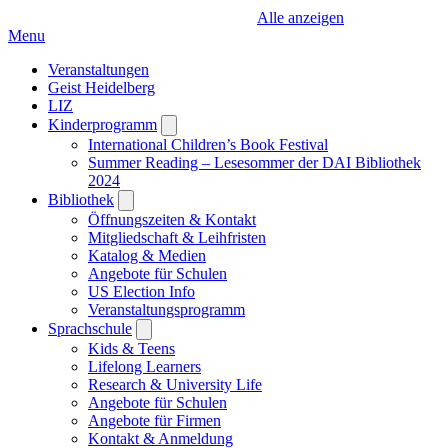
Alle anzeigen
Menu
Veranstaltungen
Geist Heidelberg
LIZ
Kinderprogramm
Open
submenu
International Children’s Book Festival
Summer Reading – Lesesommer der DAI Bibliothek
2024
Bibliothek
Open
submenu
Öffnungszeiten & Kontakt
Mitgliedschaft & Leihfristen
Katalog & Medien
Angebote für Schulen
US Election Info
Veranstaltungsprogramm
Sprachschule
Open
submenu
Kids & Teens
Lifelong Learners
Research & University Life
Angebote für Schulen
Angebote für Firmen
Kontakt & Anmeldung