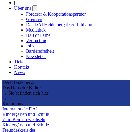
|
Über uns
Open
submenu
Förderer & Kooperationspartner
Gremien
Das DAI Heidelberg feiert Jubiläum
Mediathek
Hall of Fame
Vermietung
Jobs
Barrierefreiheit
Newsletter
Tickets
Kontakt
News
DAI Heidelberg.
Das Haus der Kultur.
→ Sie befinden sich hier
→
Kulturhaus
Internationale DAI
Kindergärten und Schule
Zum Bereich wechseln
Kindergärten und Schule
Freundeskreis des