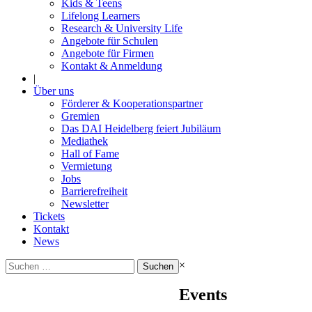
Kids & Teens
Lifelong Learners
Research & University Life
Angebote für Schulen
Angebote für Firmen
Kontakt & Anmeldung
|
Über uns
Förderer & Kooperationspartner
Gremien
Das DAI Heidelberg feiert Jubiläum
Mediathek
Hall of Fame
Vermietung
Jobs
Barrierefreiheit
Newsletter
Tickets
Kontakt
News
Suchen
×
nach:
Events