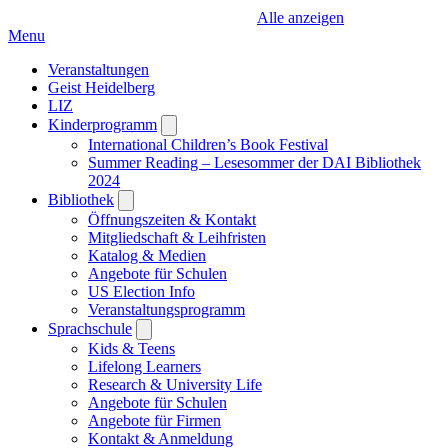
Alle anzeigen
Menu
Veranstaltungen
Geist Heidelberg
LIZ
Kinderprogramm
Open
submenu
International Children’s Book Festival
Summer Reading – Lesesommer der DAI Bibliothek
2024
Bibliothek
Open
submenu
Öffnungszeiten & Kontakt
Mitgliedschaft & Leihfristen
Katalog & Medien
Angebote für Schulen
US Election Info
Veranstaltungsprogramm
Sprachschule
Open
submenu
Kids & Teens
Lifelong Learners
Research & University Life
Angebote für Schulen
Angebote für Firmen
Kontakt & Anmeldung