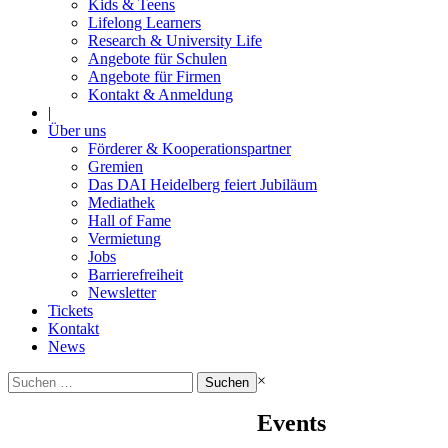
Kids & Teens
Lifelong Learners
Research & University Life
Angebote für Schulen
Angebote für Firmen
Kontakt & Anmeldung
|
Über uns
Förderer & Kooperationspartner
Gremien
Das DAI Heidelberg feiert Jubiläum
Mediathek
Hall of Fame
Vermietung
Jobs
Barrierefreiheit
Newsletter
Tickets
Kontakt
News
Suchen
×
nach:
Events