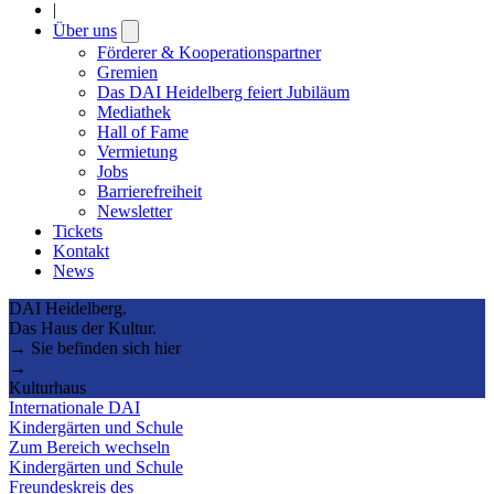
|
Über uns
Open
submenu
Förderer & Kooperationspartner
Gremien
Das DAI Heidelberg feiert Jubiläum
Mediathek
Hall of Fame
Vermietung
Jobs
Barrierefreiheit
Newsletter
Tickets
Kontakt
News
DAI Heidelberg.
Das Haus der Kultur.
→ Sie befinden sich hier
→
Kulturhaus
Internationale DAI
Kindergärten und Schule
Zum Bereich wechseln
Kindergärten und Schule
Freundeskreis des