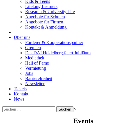
Kids & Teens
Lifelong Learners
Research & University Life
Angebote für Schulen
Angebote für Firmen
Kontakt & Anmeldung
|
Über uns
Förderer & Kooperationspartner
Gremien
Das DAI Heidelberg feiert Jubiläum
Mediathek
Hall of Fame
Vermietung
Jobs
Barrierefreiheit
Newsletter
Tickets
Kontakt
News
Suchen
×
nach:
Events