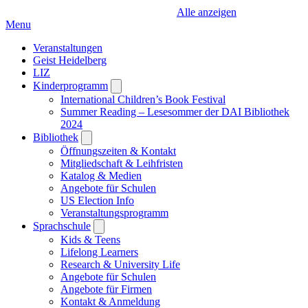
Alle anzeigen
Menu
Veranstaltungen
Geist Heidelberg
LIZ
Kinderprogramm
Open
submenu
International Children’s Book Festival
Summer Reading – Lesesommer der DAI Bibliothek
2024
Bibliothek
Open
submenu
Öffnungszeiten & Kontakt
Mitgliedschaft & Leihfristen
Katalog & Medien
Angebote für Schulen
US Election Info
Veranstaltungsprogramm
Sprachschule
Open
submenu
Kids & Teens
Lifelong Learners
Research & University Life
Angebote für Schulen
Angebote für Firmen
Kontakt & Anmeldung