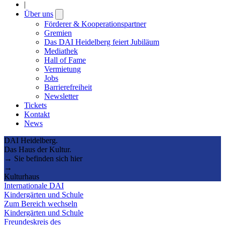
|
Über uns
Open
submenu
Förderer & Kooperationspartner
Gremien
Das DAI Heidelberg feiert Jubiläum
Mediathek
Hall of Fame
Vermietung
Jobs
Barrierefreiheit
Newsletter
Tickets
Kontakt
News
DAI Heidelberg.
Das Haus der Kultur.
→ Sie befinden sich hier
→
Kulturhaus
Internationale DAI
Kindergärten und Schule
Zum Bereich wechseln
Kindergärten und Schule
Freundeskreis des