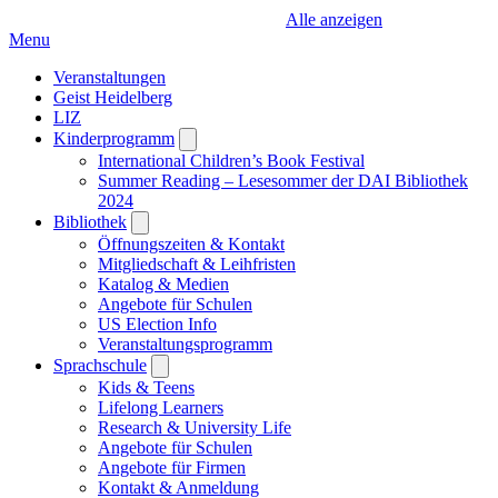
Alle anzeigen
Menu
Veranstaltungen
Geist Heidelberg
LIZ
Kinderprogramm
Open
submenu
International Children’s Book Festival
Summer Reading – Lesesommer der DAI Bibliothek
2024
Bibliothek
Open
submenu
Öffnungszeiten & Kontakt
Mitgliedschaft & Leihfristen
Katalog & Medien
Angebote für Schulen
US Election Info
Veranstaltungsprogramm
Sprachschule
Open
submenu
Kids & Teens
Lifelong Learners
Research & University Life
Angebote für Schulen
Angebote für Firmen
Kontakt & Anmeldung