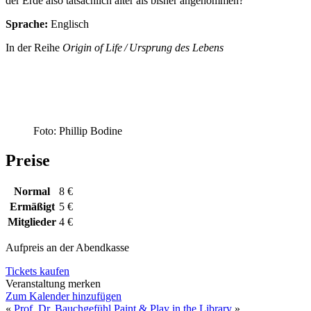
der Erde also tatsächlich älter als bisher angenommen?
Sprache:
Englisch
In der Reihe
Origin of Life / Ursprung des Lebens
Foto: Phillip Bodine
Preise
Normal
8 €
Ermäßigt
5 €
Mitglieder
4 €
Aufpreis an der Abendkasse
Tickets kaufen
Veranstaltung merken
Zum Kalender hinzufügen
«
Prof. Dr. Bauchgefühl
Paint & Play in the Library
»