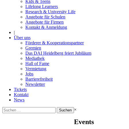
Kids & Teens
Lifelong Learners
Research & University Life
Angebote für Schulen
Angebote für Firmen
Kontakt & Anmeldung
|
Über uns
Förderer & Kooperationspartner
Gremien
Das DAI Heidelberg feiert Jubiläum
Mediathek
Hall of Fame
Vermietung
Jobs
Barrierefreiheit
Newsletter
Tickets
Kontakt
News
Suchen
×
nach:
Events