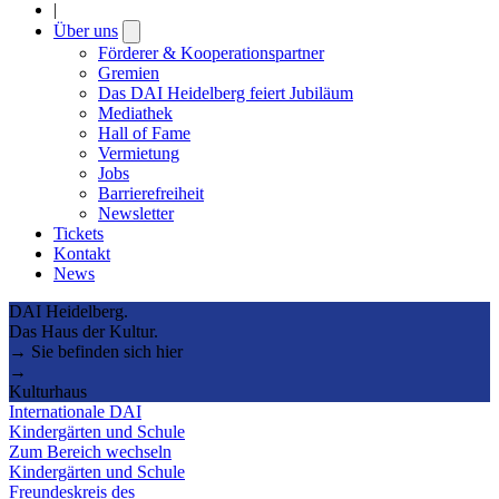
|
Über uns
Open
submenu
Förderer & Kooperationspartner
Gremien
Das DAI Heidelberg feiert Jubiläum
Mediathek
Hall of Fame
Vermietung
Jobs
Barrierefreiheit
Newsletter
Tickets
Kontakt
News
DAI Heidelberg.
Das Haus der Kultur.
→ Sie befinden sich hier
→
Kulturhaus
Internationale DAI
Kindergärten und Schule
Zum Bereich wechseln
Kindergärten und Schule
Freundeskreis des