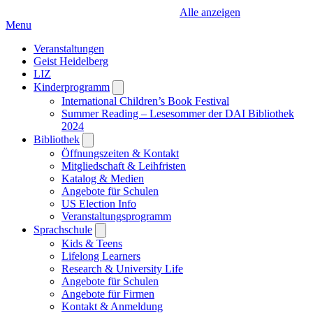
Alle anzeigen
Menu
Veranstaltungen
Geist Heidelberg
LIZ
Kinderprogramm
Open
submenu
International Children’s Book Festival
Summer Reading – Lesesommer der DAI Bibliothek
2024
Bibliothek
Open
submenu
Öffnungszeiten & Kontakt
Mitgliedschaft & Leihfristen
Katalog & Medien
Angebote für Schulen
US Election Info
Veranstaltungsprogramm
Sprachschule
Open
submenu
Kids & Teens
Lifelong Learners
Research & University Life
Angebote für Schulen
Angebote für Firmen
Kontakt & Anmeldung