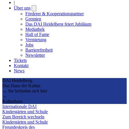
|
Über uns
Open
submenu
Förderer & Kooperationspartner
Gremien
Das DAI Heidelberg feiert Jubiläum
Mediathek
Hall of Fame
Vermietung
Jobs
Barrierefreiheit
Newsletter
Tickets
Kontakt
News
DAI Heidelberg.
Das Haus der Kultur.
→ Sie befinden sich hier
→
Kulturhaus
Internationale DAI
Kindergärten und Schule
Zum Bereich wechseln
Kindergärten und Schule
Freundeskreis des