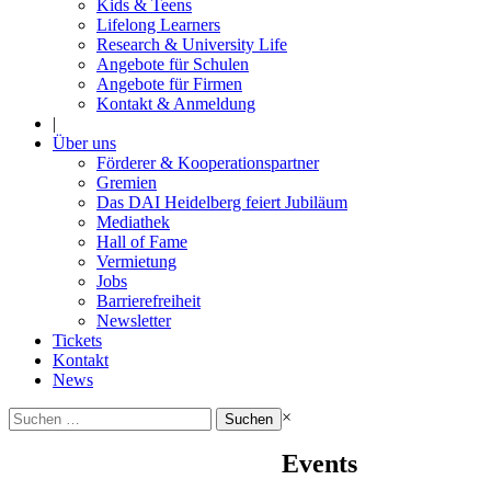
Kids & Teens
Lifelong Learners
Research & University Life
Angebote für Schulen
Angebote für Firmen
Kontakt & Anmeldung
|
Über uns
Förderer & Kooperationspartner
Gremien
Das DAI Heidelberg feiert Jubiläum
Mediathek
Hall of Fame
Vermietung
Jobs
Barrierefreiheit
Newsletter
Tickets
Kontakt
News
Suchen
×
nach:
Events