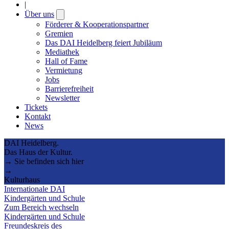
|
Über uns
Open
submenu
Förderer & Kooperationspartner
Gremien
Das DAI Heidelberg feiert Jubiläum
Mediathek
Hall of Fame
Vermietung
Jobs
Barrierefreiheit
Newsletter
Tickets
Kontakt
News
DAI Heidelberg.
Das Haus der Kultur.
→ Sie befinden sich hier
→
Kulturhaus
Internationale DAI
Kindergärten und Schule
Zum Bereich wechseln
Kindergärten und Schule
Freundeskreis des