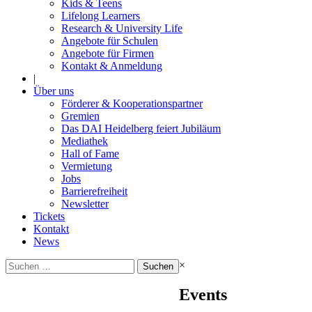
Kids & Teens
Lifelong Learners
Research & University Life
Angebote für Schulen
Angebote für Firmen
Kontakt & Anmeldung
|
Über uns
Förderer & Kooperationspartner
Gremien
Das DAI Heidelberg feiert Jubiläum
Mediathek
Hall of Fame
Vermietung
Jobs
Barrierefreiheit
Newsletter
Tickets
Kontakt
News
Suchen
×
nach:
Events