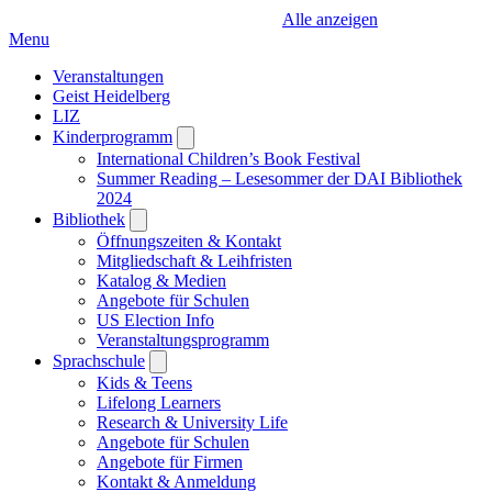
Alle anzeigen
Menu
Veranstaltungen
Geist Heidelberg
LIZ
Kinderprogramm
Open
submenu
International Children’s Book Festival
Summer Reading – Lesesommer der DAI Bibliothek
2024
Bibliothek
Open
submenu
Öffnungszeiten & Kontakt
Mitgliedschaft & Leihfristen
Katalog & Medien
Angebote für Schulen
US Election Info
Veranstaltungsprogramm
Sprachschule
Open
submenu
Kids & Teens
Lifelong Learners
Research & University Life
Angebote für Schulen
Angebote für Firmen
Kontakt & Anmeldung