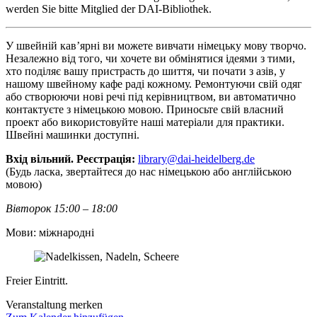
werden Sie bitte Mitglied der DAI-Bibliothek.
У швейній кав’ярні ви можете вивчати німецьку мову творчо.
Незалежно від того, чи хочете ви обмінятися ідеями з тими,
хто поділяє вашу пристрасть до шиття, чи почати з азів, у
нашому швейному кафе раді кожному. Ремонтуючи свій одяг
або створюючи нові речі під керівництвом, ви автоматично
контактуєте з німецькою мовою. Приносьте свій власний
проект або використовуйте наші матеріали для практики.
Швейні машинки доступні.
Вхід вільний. Реєстрація:
library@dai-heidelberg.de
(Будь ласка, звертайтеся до нас німецькою або англійською
мовою)
Вівторок 15:00 – 18:00
Мови: міжнародні
Freier Eintritt.
Veranstaltung merken