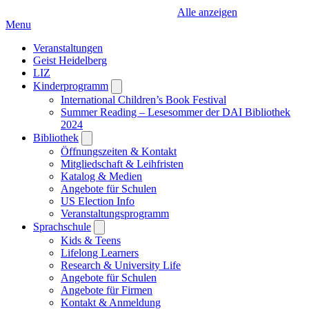
Alle anzeigen
Menu
Veranstaltungen
Geist Heidelberg
LIZ
Kinderprogramm
Open
submenu
International Children’s Book Festival
Summer Reading – Lesesommer der DAI Bibliothek
2024
Bibliothek
Open
submenu
Öffnungszeiten & Kontakt
Mitgliedschaft & Leihfristen
Katalog & Medien
Angebote für Schulen
US Election Info
Veranstaltungsprogramm
Sprachschule
Open
submenu
Kids & Teens
Lifelong Learners
Research & University Life
Angebote für Schulen
Angebote für Firmen
Kontakt & Anmeldung