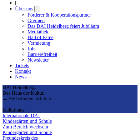
|
Über uns
Open
submenu
Förderer & Kooperationspartner
Gremien
Das DAI Heidelberg feiert Jubiläum
Mediathek
Hall of Fame
Vermietung
Jobs
Barrierefreiheit
Newsletter
Tickets
Kontakt
News
DAI Heidelberg.
Das Haus der Kultur.
→ Sie befinden sich hier
→
Kulturhaus
Internationale DAI
Kindergärten und Schule
Zum Bereich wechseln
Kindergärten und Schule
Freundeskreis des