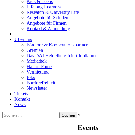
Kids & Teens
Lifelong Learners
Research & University Life
Angebote für Schulen
Angebote für Firmen
Kontakt & Anmeldung
|
Über uns
Förderer & Kooperationspartner
Gremien
Das DAI Heidelberg feiert Jubiläum
Mediathek
Hall of Fame
Vermietung
Jobs
Barrierefreiheit
Newsletter
Tickets
Kontakt
News
Suchen
×
nach:
Events