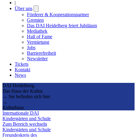
|
Über uns
Open
submenu
Förderer & Kooperationspartner
Gremien
Das DAI Heidelberg feiert Jubiläum
Mediathek
Hall of Fame
Vermietung
Jobs
Barrierefreiheit
Newsletter
Tickets
Kontakt
News
DAI Heidelberg.
Das Haus der Kultur.
→ Sie befinden sich hier
→
Kulturhaus
Internationale DAI
Kindergärten und Schule
Zum Bereich wechseln
Kindergärten und Schule
Freundeskreis des