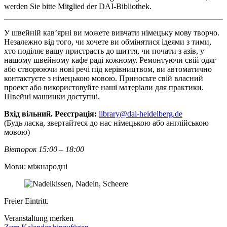
werden Sie bitte Mitglied der DAI-Bibliothek.
У швейній кав’ярні ви можете вивчати німецьку мову творчо.
Незалежно від того, чи хочете ви обмінятися ідеями з тими,
хто поділяє вашу пристрасть до шиття, чи почати з азів, у
нашому швейному кафе раді кожному. Ремонтуючи свій одяг
або створюючи нові речі під керівництвом, ви автоматично
контактуєте з німецькою мовою. Приносьте свій власний
проект або використовуйте наші матеріали для практики.
Швейні машинки доступні.
Вхід вільний. Реєстрація:
library@dai-heidelberg.de
(Будь ласка, звертайтеся до нас німецькою або англійською
мовою)
Вівторок 15:00 – 18:00
Мови: міжнародні
Freier Eintritt.
Veranstaltung merken