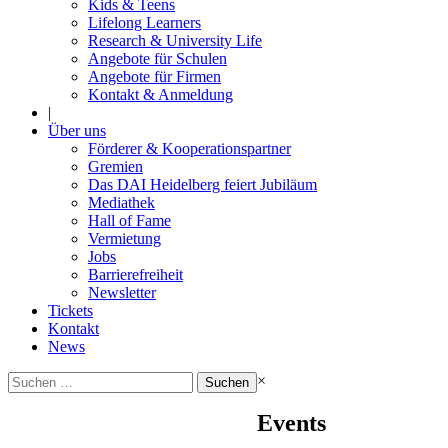
Kids & Teens
Lifelong Learners
Research & University Life
Angebote für Schulen
Angebote für Firmen
Kontakt & Anmeldung
|
Über uns
Förderer & Kooperationspartner
Gremien
Das DAI Heidelberg feiert Jubiläum
Mediathek
Hall of Fame
Vermietung
Jobs
Barrierefreiheit
Newsletter
Tickets
Kontakt
News
Suchen
×
nach:
Events