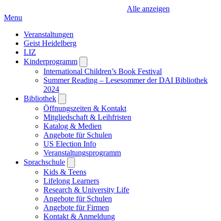
Alle anzeigen
Menu
Veranstaltungen
Geist Heidelberg
LIZ
Kinderprogramm
Open
submenu
International Children’s Book Festival
Summer Reading – Lesesommer der DAI Bibliothek
2024
Bibliothek
Open
submenu
Öffnungszeiten & Kontakt
Mitgliedschaft & Leihfristen
Katalog & Medien
Angebote für Schulen
US Election Info
Veranstaltungsprogramm
Sprachschule
Open
submenu
Kids & Teens
Lifelong Learners
Research & University Life
Angebote für Schulen
Angebote für Firmen
Kontakt & Anmeldung