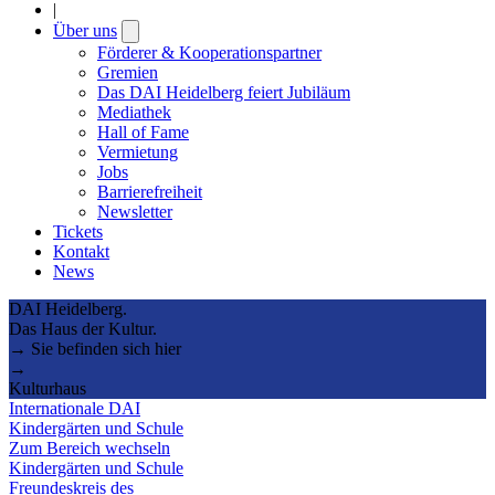
|
Über uns
Open
submenu
Förderer & Kooperationspartner
Gremien
Das DAI Heidelberg feiert Jubiläum
Mediathek
Hall of Fame
Vermietung
Jobs
Barrierefreiheit
Newsletter
Tickets
Kontakt
News
DAI Heidelberg.
Das Haus der Kultur.
→ Sie befinden sich hier
→
Kulturhaus
Internationale DAI
Kindergärten und Schule
Zum Bereich wechseln
Kindergärten und Schule
Freundeskreis des