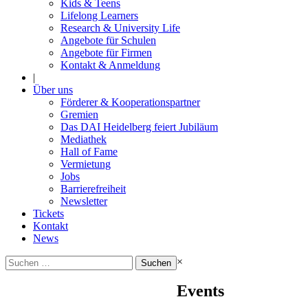
Kids & Teens
Lifelong Learners
Research & University Life
Angebote für Schulen
Angebote für Firmen
Kontakt & Anmeldung
|
Über uns
Förderer & Kooperationspartner
Gremien
Das DAI Heidelberg feiert Jubiläum
Mediathek
Hall of Fame
Vermietung
Jobs
Barrierefreiheit
Newsletter
Tickets
Kontakt
News
Suchen
×
nach:
Events