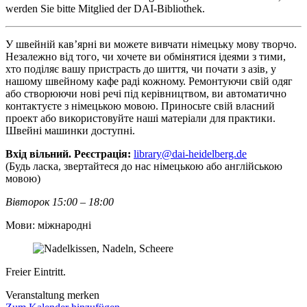
werden Sie bitte Mitglied der DAI-Bibliothek.
У швейній кав’ярні ви можете вивчати німецьку мову творчо.
Незалежно від того, чи хочете ви обмінятися ідеями з тими,
хто поділяє вашу пристрасть до шиття, чи почати з азів, у
нашому швейному кафе раді кожному. Ремонтуючи свій одяг
або створюючи нові речі під керівництвом, ви автоматично
контактуєте з німецькою мовою. Приносьте свій власний
проект або використовуйте наші матеріали для практики.
Швейні машинки доступні.
Вхід вільний. Реєстрація:
library@dai-heidelberg.de
(Будь ласка, звертайтеся до нас німецькою або англійською
мовою)
Вівторок 15:00 – 18:00
Мови: міжнародні
Freier Eintritt.
Veranstaltung merken