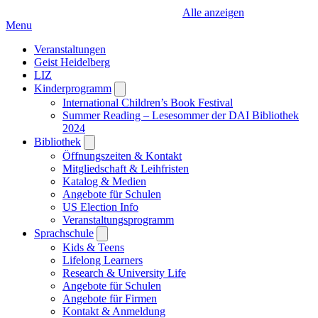
Alle anzeigen
Menu
Veranstaltungen
Geist Heidelberg
LIZ
Kinderprogramm
Open
submenu
International Children’s Book Festival
Summer Reading – Lesesommer der DAI Bibliothek
2024
Bibliothek
Open
submenu
Öffnungszeiten & Kontakt
Mitgliedschaft & Leihfristen
Katalog & Medien
Angebote für Schulen
US Election Info
Veranstaltungsprogramm
Sprachschule
Open
submenu
Kids & Teens
Lifelong Learners
Research & University Life
Angebote für Schulen
Angebote für Firmen
Kontakt & Anmeldung