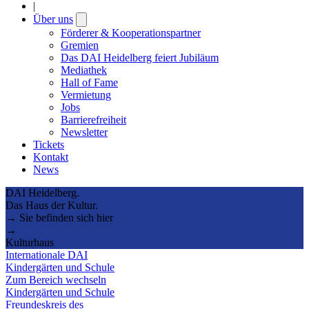
|
Über uns
Open
submenu
Förderer & Kooperationspartner
Gremien
Das DAI Heidelberg feiert Jubiläum
Mediathek
Hall of Fame
Vermietung
Jobs
Barrierefreiheit
Newsletter
Tickets
Kontakt
News
DAI Heidelberg.
Das Haus der Kultur.
→ Sie befinden sich hier
→
Kulturhaus
Internationale DAI
Kindergärten und Schule
Zum Bereich wechseln
Kindergärten und Schule
Freundeskreis des