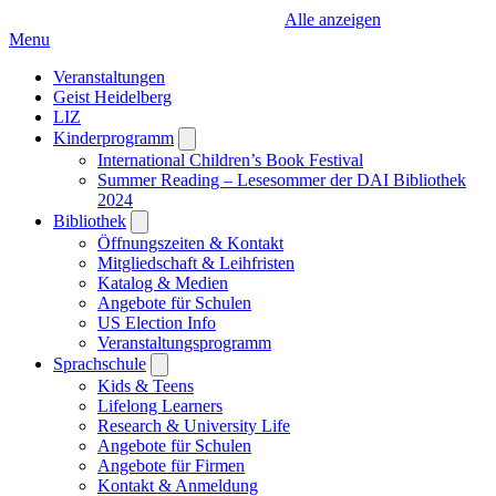
Alle anzeigen
Menu
Veranstaltungen
Geist Heidelberg
LIZ
Kinderprogramm
Open
submenu
International Children’s Book Festival
Summer Reading – Lesesommer der DAI Bibliothek
2024
Bibliothek
Open
submenu
Öffnungszeiten & Kontakt
Mitgliedschaft & Leihfristen
Katalog & Medien
Angebote für Schulen
US Election Info
Veranstaltungsprogramm
Sprachschule
Open
submenu
Kids & Teens
Lifelong Learners
Research & University Life
Angebote für Schulen
Angebote für Firmen
Kontakt & Anmeldung