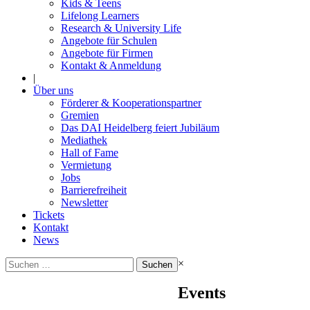
Kids & Teens
Lifelong Learners
Research & University Life
Angebote für Schulen
Angebote für Firmen
Kontakt & Anmeldung
|
Über uns
Förderer & Kooperationspartner
Gremien
Das DAI Heidelberg feiert Jubiläum
Mediathek
Hall of Fame
Vermietung
Jobs
Barrierefreiheit
Newsletter
Tickets
Kontakt
News
Suchen
×
nach:
Events