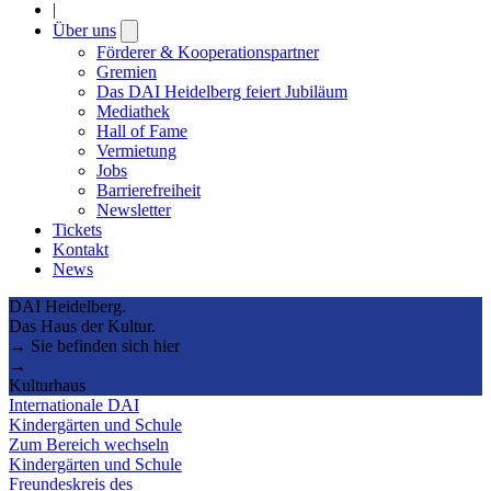
|
Über uns
Open
submenu
Förderer & Kooperationspartner
Gremien
Das DAI Heidelberg feiert Jubiläum
Mediathek
Hall of Fame
Vermietung
Jobs
Barrierefreiheit
Newsletter
Tickets
Kontakt
News
DAI Heidelberg.
Das Haus der Kultur.
→ Sie befinden sich hier
→
Kulturhaus
Internationale DAI
Kindergärten und Schule
Zum Bereich wechseln
Kindergärten und Schule
Freundeskreis des