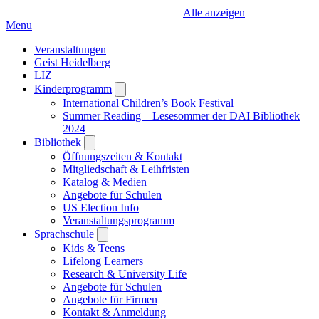
Alle anzeigen
Menu
Veranstaltungen
Geist Heidelberg
LIZ
Kinderprogramm
Open
submenu
International Children’s Book Festival
Summer Reading – Lesesommer der DAI Bibliothek
2024
Bibliothek
Open
submenu
Öffnungszeiten & Kontakt
Mitgliedschaft & Leihfristen
Katalog & Medien
Angebote für Schulen
US Election Info
Veranstaltungsprogramm
Sprachschule
Open
submenu
Kids & Teens
Lifelong Learners
Research & University Life
Angebote für Schulen
Angebote für Firmen
Kontakt & Anmeldung