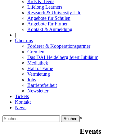
Kids & Teens
Lifelong Learners
Research & University Life
Angebote für Schulen
Angebote für Firmen
Kontakt & Anmeldung
|
Über uns
Förderer & Kooperationspartner
Gremien
Das DAI Heidelberg feiert Jubiläum
Mediathek
Hall of Fame
Vermietung
Jobs
Barrierefreiheit
Newsletter
Tickets
Kontakt
News
Suchen
×
nach:
Events