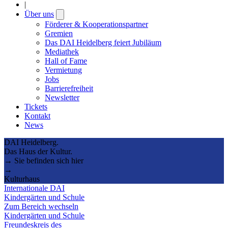
|
Über uns
Open
submenu
Förderer & Kooperationspartner
Gremien
Das DAI Heidelberg feiert Jubiläum
Mediathek
Hall of Fame
Vermietung
Jobs
Barrierefreiheit
Newsletter
Tickets
Kontakt
News
DAI Heidelberg.
Das Haus der Kultur.
→ Sie befinden sich hier
→
Kulturhaus
Internationale DAI
Kindergärten und Schule
Zum Bereich wechseln
Kindergärten und Schule
Freundeskreis des