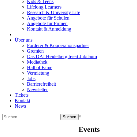
Kids & Teens
Lifelong Learners
Research & University Life
Angebote für Schulen
Angebote für Firmen
Kontakt & Anmeldung
|
Über uns
Förderer & Kooperationspartner
Gremien
Das DAI Heidelberg feiert Jubiläum
Mediathek
Hall of Fame
Vermietung
Jobs
Barrierefreiheit
Newsletter
Tickets
Kontakt
News
Suchen
×
nach:
Events