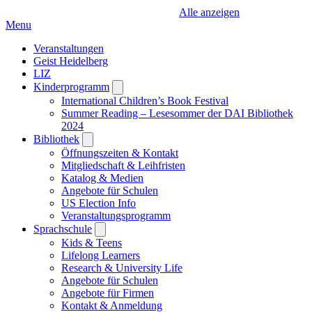
Alle anzeigen
Menu
Veranstaltungen
Geist Heidelberg
LIZ
Kinderprogramm
Open
submenu
International Children’s Book Festival
Summer Reading – Lesesommer der DAI Bibliothek
2024
Bibliothek
Open
submenu
Öffnungszeiten & Kontakt
Mitgliedschaft & Leihfristen
Katalog & Medien
Angebote für Schulen
US Election Info
Veranstaltungsprogramm
Sprachschule
Open
submenu
Kids & Teens
Lifelong Learners
Research & University Life
Angebote für Schulen
Angebote für Firmen
Kontakt & Anmeldung