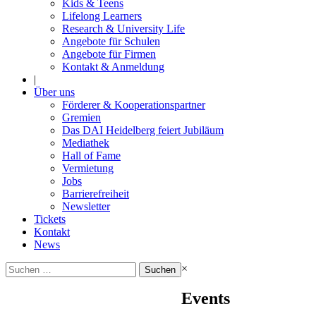
Kids & Teens
Lifelong Learners
Research & University Life
Angebote für Schulen
Angebote für Firmen
Kontakt & Anmeldung
|
Über uns
Förderer & Kooperationspartner
Gremien
Das DAI Heidelberg feiert Jubiläum
Mediathek
Hall of Fame
Vermietung
Jobs
Barrierefreiheit
Newsletter
Tickets
Kontakt
News
Suchen
×
nach:
Events