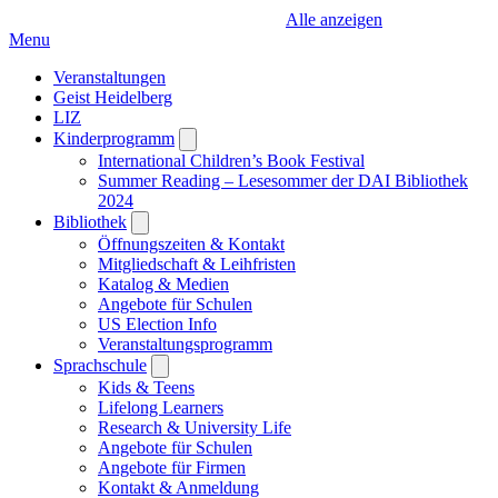
Alle anzeigen
Menu
Veranstaltungen
Geist Heidelberg
LIZ
Kinderprogramm
Open
submenu
International Children’s Book Festival
Summer Reading – Lesesommer der DAI Bibliothek
2024
Bibliothek
Open
submenu
Öffnungszeiten & Kontakt
Mitgliedschaft & Leihfristen
Katalog & Medien
Angebote für Schulen
US Election Info
Veranstaltungsprogramm
Sprachschule
Open
submenu
Kids & Teens
Lifelong Learners
Research & University Life
Angebote für Schulen
Angebote für Firmen
Kontakt & Anmeldung