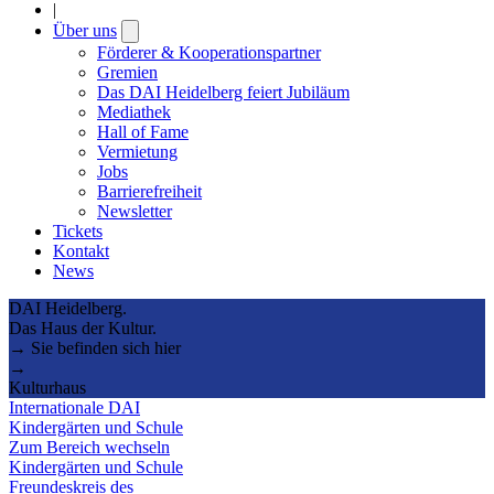
|
Über uns
Open
submenu
Förderer & Kooperationspartner
Gremien
Das DAI Heidelberg feiert Jubiläum
Mediathek
Hall of Fame
Vermietung
Jobs
Barrierefreiheit
Newsletter
Tickets
Kontakt
News
DAI Heidelberg.
Das Haus der Kultur.
→ Sie befinden sich hier
→
Kulturhaus
Internationale DAI
Kindergärten und Schule
Zum Bereich wechseln
Kindergärten und Schule
Freundeskreis des