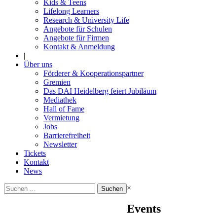
Kids & Teens
Lifelong Learners
Research & University Life
Angebote für Schulen
Angebote für Firmen
Kontakt & Anmeldung
|
Über uns
Förderer & Kooperationspartner
Gremien
Das DAI Heidelberg feiert Jubiläum
Mediathek
Hall of Fame
Vermietung
Jobs
Barrierefreiheit
Newsletter
Tickets
Kontakt
News
Suchen
×
nach:
Events