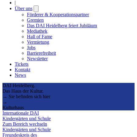
|
Über uns
Open
submenu
Förderer & Kooperationspartner
Gremien
Das DAI Heidelberg feiert Jubiläum
Mediathek
Hall of Fame
Vermietung
Jobs
Barrierefreiheit
Newsletter
Tickets
Kontakt
News
DAI Heidelberg.
Das Haus der Kultur.
→ Sie befinden sich hier
→
Kulturhaus
Internationale DAI
Kindergärten und Schule
Zum Bereich wechseln
Kindergärten und Schule
Freundeskreis des