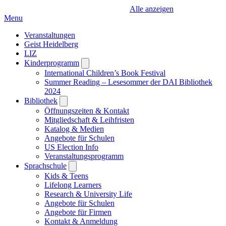
Alle anzeigen
Menu
Veranstaltungen
Geist Heidelberg
LIZ
Kinderprogramm
Open
submenu
International Children’s Book Festival
Summer Reading – Lesesommer der DAI Bibliothek
2024
Bibliothek
Open
submenu
Öffnungszeiten & Kontakt
Mitgliedschaft & Leihfristen
Katalog & Medien
Angebote für Schulen
US Election Info
Veranstaltungsprogramm
Sprachschule
Open
submenu
Kids & Teens
Lifelong Learners
Research & University Life
Angebote für Schulen
Angebote für Firmen
Kontakt & Anmeldung