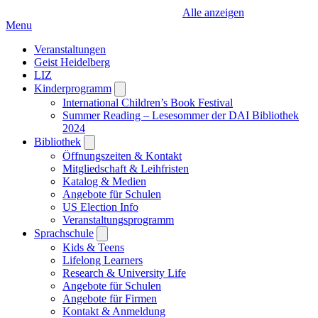
Alle anzeigen
Menu
Veranstaltungen
Geist Heidelberg
LIZ
Kinderprogramm
Open
submenu
International Children’s Book Festival
Summer Reading – Lesesommer der DAI Bibliothek
2024
Bibliothek
Open
submenu
Öffnungszeiten & Kontakt
Mitgliedschaft & Leihfristen
Katalog & Medien
Angebote für Schulen
US Election Info
Veranstaltungsprogramm
Sprachschule
Open
submenu
Kids & Teens
Lifelong Learners
Research & University Life
Angebote für Schulen
Angebote für Firmen
Kontakt & Anmeldung