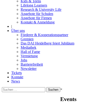
Kids & Teens
Lifelong Learners
Research & University Life
Angebote für Schulen
Angebote für Firmen
Kontakt & Anmeldung
|
Über uns
Förderer & Kooperationspartner
Gremien
Das DAI Heidelberg feiert Jubiläum
Mediathek
Hall of Fame
Vermietung
Jobs
Barrierefreiheit
Newsletter
Tickets
Kontakt
News
Suchen
×
nach:
Events