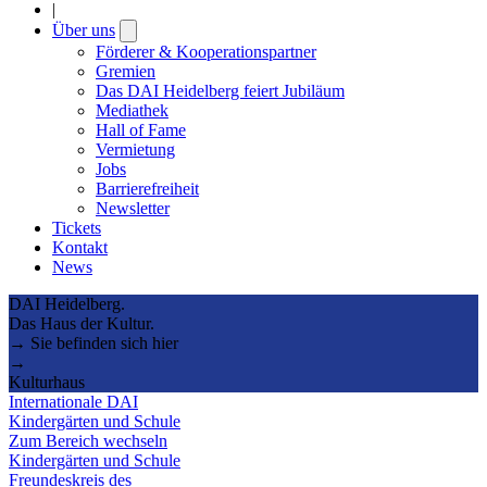
|
Über uns
Open
submenu
Förderer & Kooperationspartner
Gremien
Das DAI Heidelberg feiert Jubiläum
Mediathek
Hall of Fame
Vermietung
Jobs
Barrierefreiheit
Newsletter
Tickets
Kontakt
News
DAI Heidelberg.
Das Haus der Kultur.
→ Sie befinden sich hier
→
Kulturhaus
Internationale DAI
Kindergärten und Schule
Zum Bereich wechseln
Kindergärten und Schule
Freundeskreis des