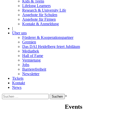
Kids & Teens
Lifelong Learners
Research & University Life
Angebote für Schulen
Angebote für Firmen
Kontakt & Anmeldung
|
Über uns
Förderer & Kooperationspartner
Gremien
Das DAI Heidelberg feiert Jubiläum
Mediathek
Hall of Fame
Vermietung
Jobs
Barrierefreiheit
Newsletter
Tickets
Kontakt
News
Suchen
×
nach:
Events