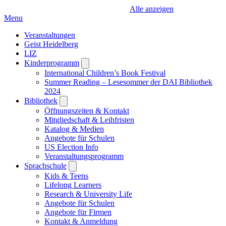
Alle anzeigen
Menu
Veranstaltungen
Geist Heidelberg
LIZ
Kinderprogramm
Open
submenu
International Children’s Book Festival
Summer Reading – Lesesommer der DAI Bibliothek
2024
Bibliothek
Open
submenu
Öffnungszeiten & Kontakt
Mitgliedschaft & Leihfristen
Katalog & Medien
Angebote für Schulen
US Election Info
Veranstaltungsprogramm
Sprachschule
Open
submenu
Kids & Teens
Lifelong Learners
Research & University Life
Angebote für Schulen
Angebote für Firmen
Kontakt & Anmeldung