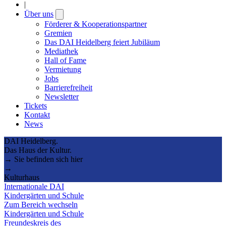
|
Über uns
Open
submenu
Förderer & Kooperationspartner
Gremien
Das DAI Heidelberg feiert Jubiläum
Mediathek
Hall of Fame
Vermietung
Jobs
Barrierefreiheit
Newsletter
Tickets
Kontakt
News
DAI Heidelberg.
Das Haus der Kultur.
→ Sie befinden sich hier
→
Kulturhaus
Internationale DAI
Kindergärten und Schule
Zum Bereich wechseln
Kindergärten und Schule
Freundeskreis des