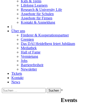
Kids & Teens
Lifelong Learners
Research & University Life
Angebote für Schulen
Angebote für Firmen
Kontakt & Anmeldung
|
Über uns
Förderer & Kooperationspartner
Gremien
Das DAI Heidelberg feiert Jubiläum
Mediathek
Hall of Fame
Vermietung
Jobs
Barrierefreiheit
Newsletter
Tickets
Kontakt
News
Suchen
×
nach:
Events