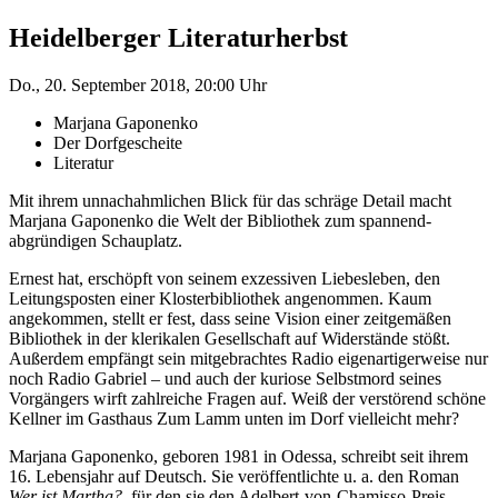
Heidelberger Literaturherbst
Do., 20. September 2018, 20:00 Uhr
Marjana Gaponenko
Der Dorfgescheite
Literatur
Mit ihrem unnachahmlichen Blick für das schräge Detail macht
Marjana Gaponenko die Welt der Bibliothek zum spannend-
abgründigen Schauplatz.
Ernest hat, erschöpft von seinem exzessiven Liebesleben, den
Leitungsposten einer Klosterbibliothek angenommen. Kaum
angekommen, stellt er fest, dass seine Vision einer zeitgemäßen
Bibliothek in der klerikalen Gesellschaft auf Widerstände stößt.
Außerdem empfängt sein mitgebrachtes Radio eigenartigerweise nur
noch Radio Gabriel – und auch der kuriose Selbstmord seines
Vorgängers wirft zahlreiche Fragen auf. Weiß der verstörend schöne
Kellner im Gasthaus Zum Lamm unten im Dorf vielleicht mehr?
Marjana Gaponenko, geboren 1981 in Odessa, schreibt seit ihrem
16. Lebensjahr auf Deutsch. Sie veröffentlichte u. a. den Roman
Wer ist Martha?
, für den sie den Adelbert-von-Chamisso-Preis