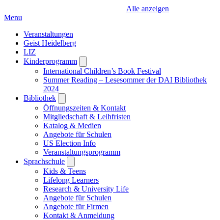
Alle anzeigen
Menu
Veranstaltungen
Geist Heidelberg
LIZ
Kinderprogramm
Open
submenu
International Children’s Book Festival
Summer Reading – Lesesommer der DAI Bibliothek
2024
Bibliothek
Open
submenu
Öffnungszeiten & Kontakt
Mitgliedschaft & Leihfristen
Katalog & Medien
Angebote für Schulen
US Election Info
Veranstaltungsprogramm
Sprachschule
Open
submenu
Kids & Teens
Lifelong Learners
Research & University Life
Angebote für Schulen
Angebote für Firmen
Kontakt & Anmeldung