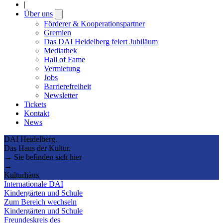
|
Über uns
Open
submenu
Förderer & Kooperationspartner
Gremien
Das DAI Heidelberg feiert Jubiläum
Mediathek
Hall of Fame
Vermietung
Jobs
Barrierefreiheit
Newsletter
Tickets
Kontakt
News
DAI Heidelberg.
Das Haus der Kultur.
→ Sie befinden sich hier
→
Kulturhaus
Internationale DAI
Kindergärten und Schule
Zum Bereich wechseln
Kindergärten und Schule
Freundeskreis des