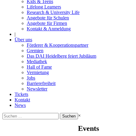
Kids & Teens
Lifelong Learners
Research & University Life
Angebote für Schulen
Angebote für Firmen
Kontakt & Anmeldung
|
Über uns
Förderer & Kooperationspartner
Gremien
Das DAI Heidelberg feiert Jubiläum
Mediathek
Hall of Fame
Vermietung
Jobs
Barrierefreiheit
Newsletter
Tickets
Kontakt
News
Suchen
×
nach:
Events