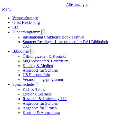
Alle anzeigen
Menu
Veranstaltungen
Geist Heidelberg
LIZ
Kinderprogramm
Open
submenu
International Children’s Book Festival
Summer Reading – Lesesommer der DAI Bibliothek
2024
Bibliothek
Open
submenu
Öffnungszeiten & Kontakt
Mitgliedschaft & Leihfristen
Katalog & Medien
Angebote für Schulen
US Election Info
Veranstaltungsprogramm
Sprachschule
Open
submenu
Kids & Teens
Lifelong Learners
Research & University Life
Angebote für Schulen
Angebote für Firmen
Kontakt & Anmeldung