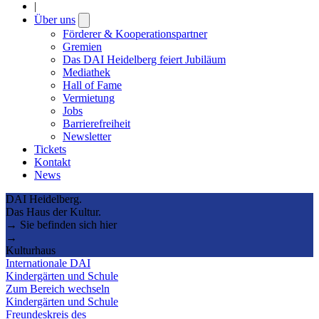
|
Über uns
Open
submenu
Förderer & Kooperationspartner
Gremien
Das DAI Heidelberg feiert Jubiläum
Mediathek
Hall of Fame
Vermietung
Jobs
Barrierefreiheit
Newsletter
Tickets
Kontakt
News
DAI Heidelberg.
Das Haus der Kultur.
→ Sie befinden sich hier
→
Kulturhaus
Internationale DAI
Kindergärten und Schule
Zum Bereich wechseln
Kindergärten und Schule
Freundeskreis des