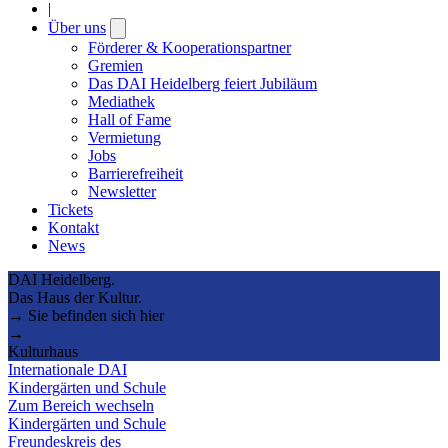
|
Über uns
Open
submenu
Förderer & Kooperationspartner
Gremien
Das DAI Heidelberg feiert Jubiläum
Mediathek
Hall of Fame
Vermietung
Jobs
Barrierefreiheit
Newsletter
Tickets
Kontakt
News
DAI Heidelberg.
Das Haus der Kultur.
→ Sie befinden sich hier
→
Kulturhaus
Internationale DAI
Kindergärten und Schule
Zum Bereich wechseln
Kindergärten und Schule
Freundeskreis des