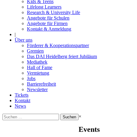
Kids & Teens
Lifelong Learners
Research & University Life
Angebote für Schulen
Angebote für Firmen
Kontakt & Anmeldung
|
Über uns
Förderer & Kooperationspartner
Gremien
Das DAI Heidelberg feiert Jubiläum
Mediathek
Hall of Fame
Vermietung
Jobs
Barrierefreiheit
Newsletter
Tickets
Kontakt
News
Suchen
×
nach:
Events