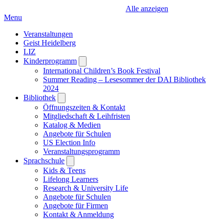
Alle anzeigen
Menu
Veranstaltungen
Geist Heidelberg
LIZ
Kinderprogramm
Open
submenu
International Children’s Book Festival
Summer Reading – Lesesommer der DAI Bibliothek
2024
Bibliothek
Open
submenu
Öffnungszeiten & Kontakt
Mitgliedschaft & Leihfristen
Katalog & Medien
Angebote für Schulen
US Election Info
Veranstaltungsprogramm
Sprachschule
Open
submenu
Kids & Teens
Lifelong Learners
Research & University Life
Angebote für Schulen
Angebote für Firmen
Kontakt & Anmeldung