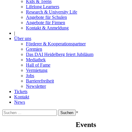
Kids & Teens
Lifelong Learners
Research & University Life
Angebote für Schulen
Angebote für Firmen
Kontakt & Anmeldung
|
Über uns
Förderer & Kooperationspartner
Gremien
Das DAI Heidelberg feiert Jubiläum
Mediathek
Hall of Fame
Vermietung
Jobs
Barrierefreiheit
Newsletter
Tickets
Kontakt
News
Suchen
×
nach:
Events