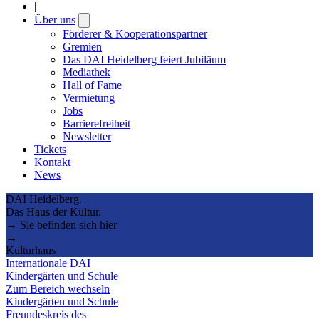
|
Über uns
Open
submenu
Förderer & Kooperationspartner
Gremien
Das DAI Heidelberg feiert Jubiläum
Mediathek
Hall of Fame
Vermietung
Jobs
Barrierefreiheit
Newsletter
Tickets
Kontakt
News
DAI Heidelberg.
Das Haus der Kultur.
→ Sie befinden sich hier
→
Kulturhaus
Internationale DAI
Kindergärten und Schule
Zum Bereich wechseln
Kindergärten und Schule
Freundeskreis des