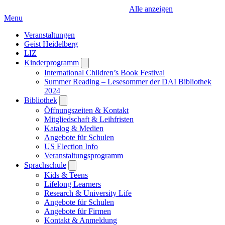
Alle anzeigen
Menu
Veranstaltungen
Geist Heidelberg
LIZ
Kinderprogramm
Open
submenu
International Children’s Book Festival
Summer Reading – Lesesommer der DAI Bibliothek
2024
Bibliothek
Open
submenu
Öffnungszeiten & Kontakt
Mitgliedschaft & Leihfristen
Katalog & Medien
Angebote für Schulen
US Election Info
Veranstaltungsprogramm
Sprachschule
Open
submenu
Kids & Teens
Lifelong Learners
Research & University Life
Angebote für Schulen
Angebote für Firmen
Kontakt & Anmeldung