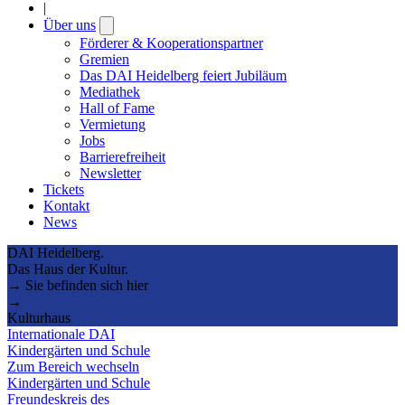
|
Über uns
Open
submenu
Förderer & Kooperationspartner
Gremien
Das DAI Heidelberg feiert Jubiläum
Mediathek
Hall of Fame
Vermietung
Jobs
Barrierefreiheit
Newsletter
Tickets
Kontakt
News
DAI Heidelberg.
Das Haus der Kultur.
→ Sie befinden sich hier
→
Kulturhaus
Internationale DAI
Kindergärten und Schule
Zum Bereich wechseln
Kindergärten und Schule
Freundeskreis des