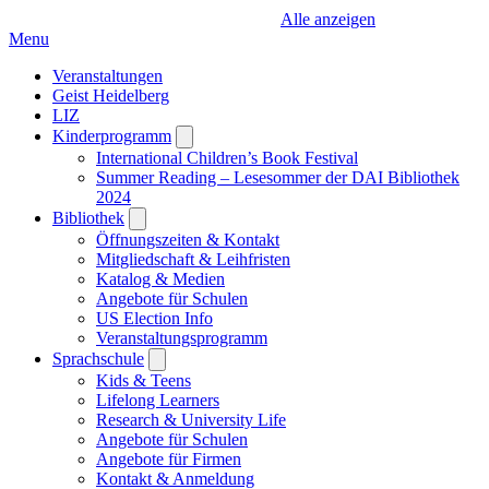
Alle anzeigen
Menu
Veranstaltungen
Geist Heidelberg
LIZ
Kinderprogramm
Open
submenu
International Children’s Book Festival
Summer Reading – Lesesommer der DAI Bibliothek
2024
Bibliothek
Open
submenu
Öffnungszeiten & Kontakt
Mitgliedschaft & Leihfristen
Katalog & Medien
Angebote für Schulen
US Election Info
Veranstaltungsprogramm
Sprachschule
Open
submenu
Kids & Teens
Lifelong Learners
Research & University Life
Angebote für Schulen
Angebote für Firmen
Kontakt & Anmeldung