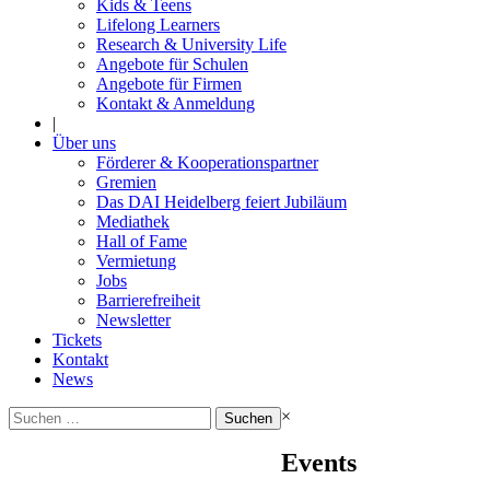
Kids & Teens
Lifelong Learners
Research & University Life
Angebote für Schulen
Angebote für Firmen
Kontakt & Anmeldung
|
Über uns
Förderer & Kooperationspartner
Gremien
Das DAI Heidelberg feiert Jubiläum
Mediathek
Hall of Fame
Vermietung
Jobs
Barrierefreiheit
Newsletter
Tickets
Kontakt
News
Suchen
×
nach:
Events