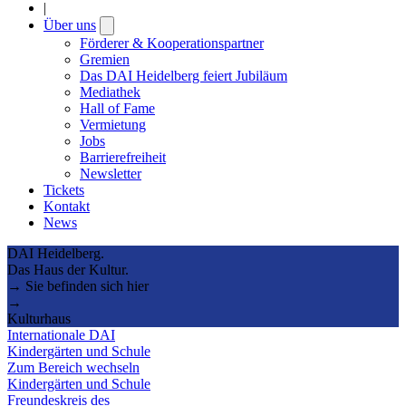
|
Über uns
Open
submenu
Förderer & Kooperationspartner
Gremien
Das DAI Heidelberg feiert Jubiläum
Mediathek
Hall of Fame
Vermietung
Jobs
Barrierefreiheit
Newsletter
Tickets
Kontakt
News
DAI Heidelberg.
Das Haus der Kultur.
→ Sie befinden sich hier
→
Kulturhaus
Internationale DAI
Kindergärten und Schule
Zum Bereich wechseln
Kindergärten und Schule
Freundeskreis des