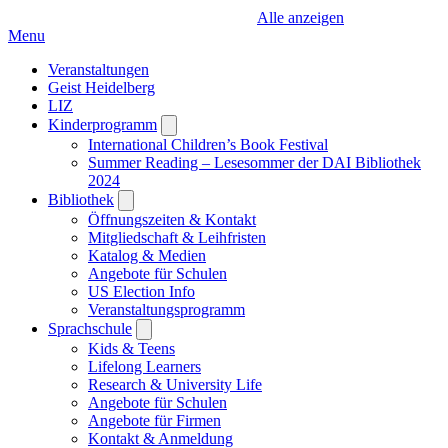
Alle anzeigen
Menu
Veranstaltungen
Geist Heidelberg
LIZ
Kinderprogramm
Open
submenu
International Children’s Book Festival
Summer Reading – Lesesommer der DAI Bibliothek
2024
Bibliothek
Open
submenu
Öffnungszeiten & Kontakt
Mitgliedschaft & Leihfristen
Katalog & Medien
Angebote für Schulen
US Election Info
Veranstaltungsprogramm
Sprachschule
Open
submenu
Kids & Teens
Lifelong Learners
Research & University Life
Angebote für Schulen
Angebote für Firmen
Kontakt & Anmeldung