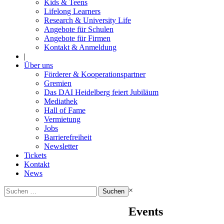
Kids & Teens
Lifelong Learners
Research & University Life
Angebote für Schulen
Angebote für Firmen
Kontakt & Anmeldung
|
Über uns
Förderer & Kooperationspartner
Gremien
Das DAI Heidelberg feiert Jubiläum
Mediathek
Hall of Fame
Vermietung
Jobs
Barrierefreiheit
Newsletter
Tickets
Kontakt
News
Suchen
×
nach:
Events