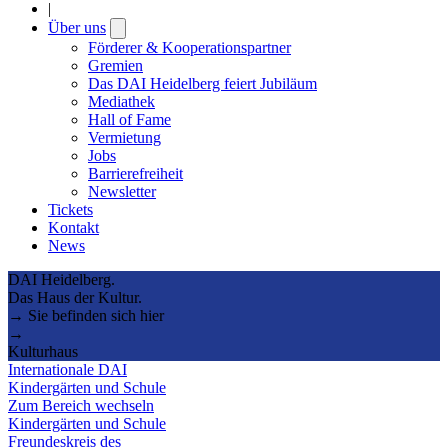
|
Über uns
Open
submenu
Förderer & Kooperationspartner
Gremien
Das DAI Heidelberg feiert Jubiläum
Mediathek
Hall of Fame
Vermietung
Jobs
Barrierefreiheit
Newsletter
Tickets
Kontakt
News
DAI Heidelberg.
Das Haus der Kultur.
→ Sie befinden sich hier
→
Kulturhaus
Internationale DAI
Kindergärten und Schule
Zum Bereich wechseln
Kindergärten und Schule
Freundeskreis des