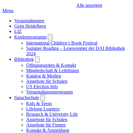
Alle anzeigen
Menu
Veranstaltungen
Geist Heidelberg
LIZ
Kinderprogramm
Open
submenu
International Children’s Book Festival
Summer Reading – Lesesommer der DAI Bibliothek
2024
Bibliothek
Open
submenu
Öffnungszeiten & Kontakt
Mitgliedschaft & Leihfristen
Katalog & Medien
Angebote für Schulen
US Election Info
Veranstaltungsprogramm
Sprachschule
Open
submenu
Kids & Teens
Lifelong Learners
Research & University Life
Angebote für Schulen
Angebote für Firmen
Kontakt & Anmeldung