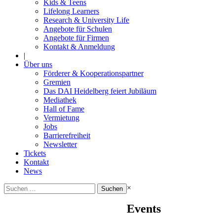
Kids & Teens
Lifelong Learners
Research & University Life
Angebote für Schulen
Angebote für Firmen
Kontakt & Anmeldung
|
Über uns
Förderer & Kooperationspartner
Gremien
Das DAI Heidelberg feiert Jubiläum
Mediathek
Hall of Fame
Vermietung
Jobs
Barrierefreiheit
Newsletter
Tickets
Kontakt
News
Suchen
×
nach:
Events