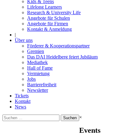
Kids & Teens
Lifelong Learners
Research & University Life
Angebote für Schulen
Angebote für Firmen
Kontakt & Anmeldung
|
Über uns
Förderer & Kooperationspartner
Gremien
Das DAI Heidelberg feiert Jubiläum
Mediathek
Hall of Fame
Vermietung
Jobs
Barrierefreiheit
Newsletter
Tickets
Kontakt
News
Suchen
×
nach:
Events