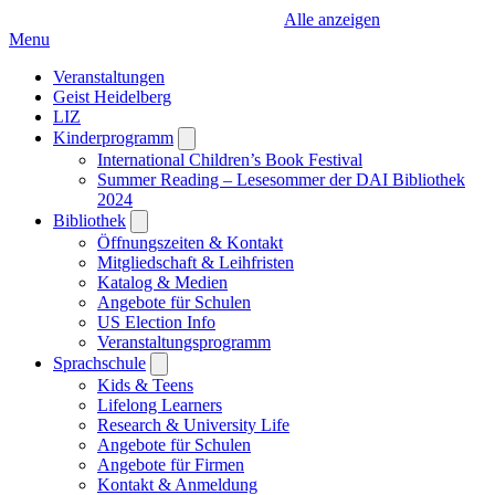
Alle anzeigen
Menu
Veranstaltungen
Geist Heidelberg
LIZ
Kinderprogramm
Open
submenu
International Children’s Book Festival
Summer Reading – Lesesommer der DAI Bibliothek
2024
Bibliothek
Open
submenu
Öffnungszeiten & Kontakt
Mitgliedschaft & Leihfristen
Katalog & Medien
Angebote für Schulen
US Election Info
Veranstaltungsprogramm
Sprachschule
Open
submenu
Kids & Teens
Lifelong Learners
Research & University Life
Angebote für Schulen
Angebote für Firmen
Kontakt & Anmeldung