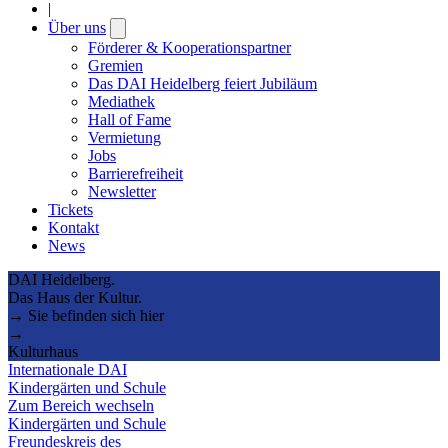
|
Über uns
Open
submenu
Förderer & Kooperationspartner
Gremien
Das DAI Heidelberg feiert Jubiläum
Mediathek
Hall of Fame
Vermietung
Jobs
Barrierefreiheit
Newsletter
Tickets
Kontakt
News
DAI Heidelberg.
Das Haus der Kultur.
→ Sie befinden sich hier
→
Kulturhaus
Internationale DAI
Kindergärten und Schule
Zum Bereich wechseln
Kindergärten und Schule
Freundeskreis des