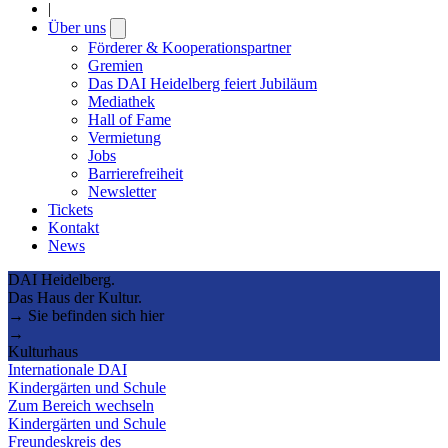
|
Über uns
Open
submenu
Förderer & Kooperationspartner
Gremien
Das DAI Heidelberg feiert Jubiläum
Mediathek
Hall of Fame
Vermietung
Jobs
Barrierefreiheit
Newsletter
Tickets
Kontakt
News
DAI Heidelberg.
Das Haus der Kultur.
→ Sie befinden sich hier
→
Kulturhaus
Internationale DAI
Kindergärten und Schule
Zum Bereich wechseln
Kindergärten und Schule
Freundeskreis des