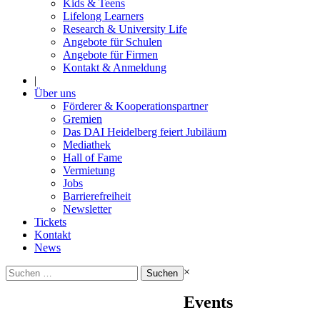
Kids & Teens
Lifelong Learners
Research & University Life
Angebote für Schulen
Angebote für Firmen
Kontakt & Anmeldung
|
Über uns
Förderer & Kooperationspartner
Gremien
Das DAI Heidelberg feiert Jubiläum
Mediathek
Hall of Fame
Vermietung
Jobs
Barrierefreiheit
Newsletter
Tickets
Kontakt
News
Suchen
×
nach:
Events