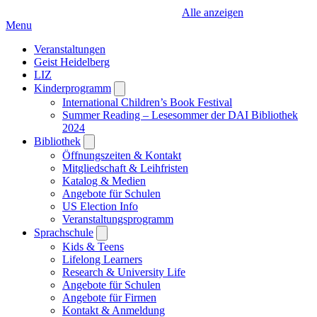
Alle anzeigen
Menu
Veranstaltungen
Geist Heidelberg
LIZ
Kinderprogramm
Open
submenu
International Children’s Book Festival
Summer Reading – Lesesommer der DAI Bibliothek
2024
Bibliothek
Open
submenu
Öffnungszeiten & Kontakt
Mitgliedschaft & Leihfristen
Katalog & Medien
Angebote für Schulen
US Election Info
Veranstaltungsprogramm
Sprachschule
Open
submenu
Kids & Teens
Lifelong Learners
Research & University Life
Angebote für Schulen
Angebote für Firmen
Kontakt & Anmeldung