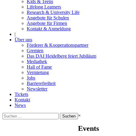
Kids & Teens
Lifelong Learners
Research & University Life
Angebote für Schulen
Angebote für Firmen
Kontakt & Anmeldung
|
Über uns
Förderer & Kooperationspartner
Gremien
Das DAI Heidelberg feiert Jubiläum
Mediathek
Hall of Fame
Vermietung
Jobs
Barrierefreiheit
Newsletter
Tickets
Kontakt
News
Suchen
×
nach:
Events