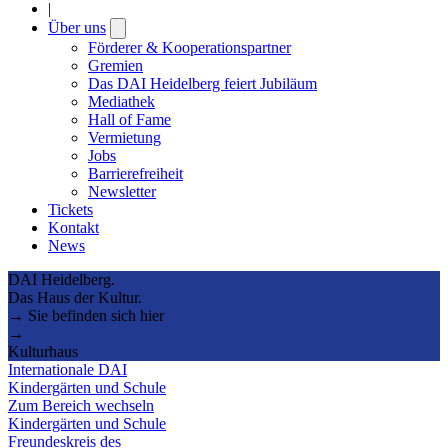
|
Über uns
Open
submenu
Förderer & Kooperationspartner
Gremien
Das DAI Heidelberg feiert Jubiläum
Mediathek
Hall of Fame
Vermietung
Jobs
Barrierefreiheit
Newsletter
Tickets
Kontakt
News
DAI Heidelberg.
Das Haus der Kultur.
→ Sie befinden sich hier
→
Kulturhaus
Internationale DAI
Kindergärten und Schule
Zum Bereich wechseln
Kindergärten und Schule
Freundeskreis des