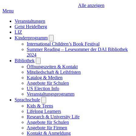
Alle anzeigen
Menu
Veranstaltungen
Geist Heidelberg
LIZ
Kinderprogramm
Open
submenu
International Children’s Book Festival
Summer Reading – Lesesommer der DAI Bibliothek
2024
Bibliothek
Open
submenu
Öffnungszeiten & Kontakt
Mitgliedschaft & Leihfristen
Katalog & Medien
Angebote für Schulen
US Election Info
Veranstaltungsprogramm
Sprachschule
Open
submenu
Kids & Teens
Lifelong Learners
Research & University Life
Angebote für Schulen
Angebote für Firmen
Kontakt & Anmeldung