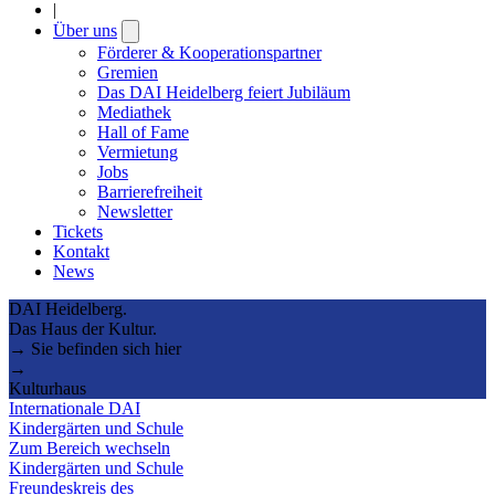
|
Über uns
Open
submenu
Förderer & Kooperationspartner
Gremien
Das DAI Heidelberg feiert Jubiläum
Mediathek
Hall of Fame
Vermietung
Jobs
Barrierefreiheit
Newsletter
Tickets
Kontakt
News
DAI Heidelberg.
Das Haus der Kultur.
→ Sie befinden sich hier
→
Kulturhaus
Internationale DAI
Kindergärten und Schule
Zum Bereich wechseln
Kindergärten und Schule
Freundeskreis des