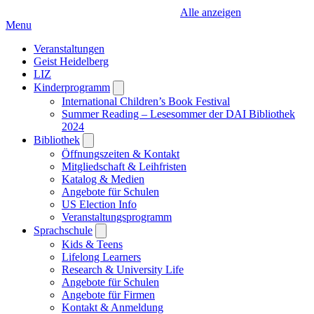
Alle anzeigen
Menu
Veranstaltungen
Geist Heidelberg
LIZ
Kinderprogramm
Open
submenu
International Children’s Book Festival
Summer Reading – Lesesommer der DAI Bibliothek
2024
Bibliothek
Open
submenu
Öffnungszeiten & Kontakt
Mitgliedschaft & Leihfristen
Katalog & Medien
Angebote für Schulen
US Election Info
Veranstaltungsprogramm
Sprachschule
Open
submenu
Kids & Teens
Lifelong Learners
Research & University Life
Angebote für Schulen
Angebote für Firmen
Kontakt & Anmeldung