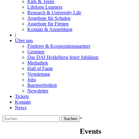
Kids & Teens
Lifelong Learners
Research & University Life
Angebote für Schulen
Angebote für Firmen
Kontakt & Anmeldung
|
Über uns
Förderer & Kooperationspartner
Gremien
Das DAI Heidelberg feiert Jubiläum
Mediathek
Hall of Fame
Vermietung
Jobs
Barrierefreiheit
Newsletter
Tickets
Kontakt
News
Suchen
×
nach:
Events