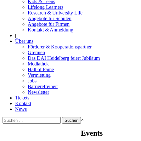
Kids & Teens
Lifelong Learners
Research & University Life
Angebote für Schulen
Angebote für Firmen
Kontakt & Anmeldung
|
Über uns
Förderer & Kooperationspartner
Gremien
Das DAI Heidelberg feiert Jubiläum
Mediathek
Hall of Fame
Vermietung
Jobs
Barrierefreiheit
Newsletter
Tickets
Kontakt
News
Suchen
×
nach:
Events