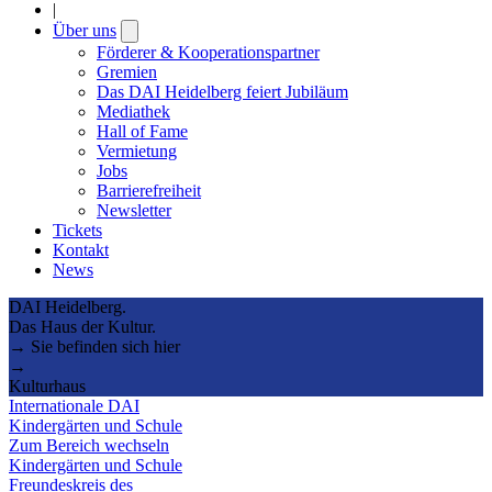
|
Über uns
Open
submenu
Förderer & Kooperationspartner
Gremien
Das DAI Heidelberg feiert Jubiläum
Mediathek
Hall of Fame
Vermietung
Jobs
Barrierefreiheit
Newsletter
Tickets
Kontakt
News
DAI Heidelberg.
Das Haus der Kultur.
→ Sie befinden sich hier
→
Kulturhaus
Internationale DAI
Kindergärten und Schule
Zum Bereich wechseln
Kindergärten und Schule
Freundeskreis des