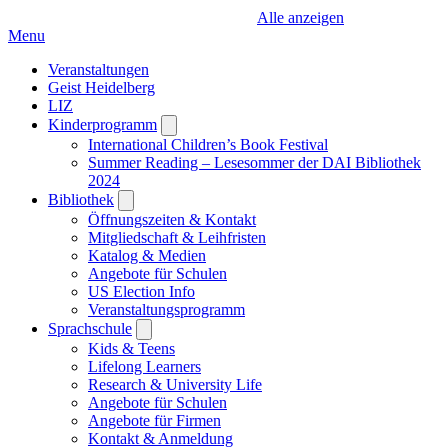
Alle anzeigen
Menu
Veranstaltungen
Geist Heidelberg
LIZ
Kinderprogramm
Open
submenu
International Children’s Book Festival
Summer Reading – Lesesommer der DAI Bibliothek
2024
Bibliothek
Open
submenu
Öffnungszeiten & Kontakt
Mitgliedschaft & Leihfristen
Katalog & Medien
Angebote für Schulen
US Election Info
Veranstaltungsprogramm
Sprachschule
Open
submenu
Kids & Teens
Lifelong Learners
Research & University Life
Angebote für Schulen
Angebote für Firmen
Kontakt & Anmeldung