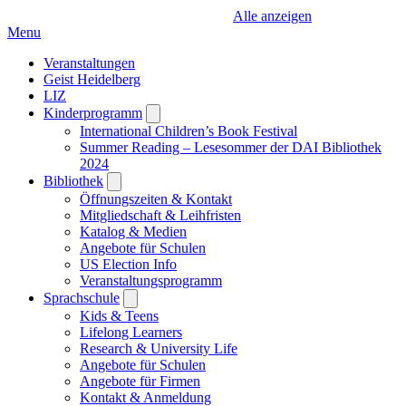
Alle anzeigen
Menu
Veranstaltungen
Geist Heidelberg
LIZ
Kinderprogramm
Open
submenu
International Children’s Book Festival
Summer Reading – Lesesommer der DAI Bibliothek
2024
Bibliothek
Open
submenu
Öffnungszeiten & Kontakt
Mitgliedschaft & Leihfristen
Katalog & Medien
Angebote für Schulen
US Election Info
Veranstaltungsprogramm
Sprachschule
Open
submenu
Kids & Teens
Lifelong Learners
Research & University Life
Angebote für Schulen
Angebote für Firmen
Kontakt & Anmeldung