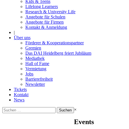
Kids & Teens
Lifelong Learners
Research & University Life
Angebote für Schulen
Angebote für Firmen
Kontakt & Anmeldung
|
Über uns
Förderer & Kooperationspartner
Gremien
Das DAI Heidelberg feiert Jubiläum
Mediathek
Hall of Fame
Vermietung
Jobs
Barrierefreiheit
Newsletter
Tickets
Kontakt
News
Suchen
×
nach:
Events