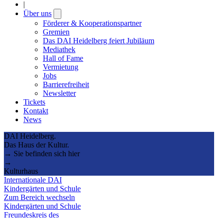
|
Über uns
Open
submenu
Förderer & Kooperationspartner
Gremien
Das DAI Heidelberg feiert Jubiläum
Mediathek
Hall of Fame
Vermietung
Jobs
Barrierefreiheit
Newsletter
Tickets
Kontakt
News
DAI Heidelberg.
Das Haus der Kultur.
→ Sie befinden sich hier
→
Kulturhaus
Internationale DAI
Kindergärten und Schule
Zum Bereich wechseln
Kindergärten und Schule
Freundeskreis des