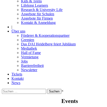
Kids & Teens
Lifelong Learners
Research & University Life
Angebote für Schulen
Angebote für Firmen
Kontakt & Anmeldung
|
Über uns
Förderer & Kooperationspartner
Gremien
Das DAI Heidelberg feiert Jubiläum
Mediathek
Hall of Fame
Vermietung
Jobs
Barrierefreiheit
Newsletter
Tickets
Kontakt
News
Suchen
×
nach:
Events