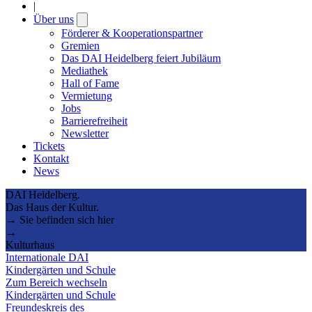
|
Über uns
Open
submenu
Förderer & Kooperationspartner
Gremien
Das DAI Heidelberg feiert Jubiläum
Mediathek
Hall of Fame
Vermietung
Jobs
Barrierefreiheit
Newsletter
Tickets
Kontakt
News
DAI Heidelberg.
Das Haus der Kultur.
→ Sie befinden sich hier
→
Kulturhaus
Internationale DAI
Kindergärten und Schule
Zum Bereich wechseln
Kindergärten und Schule
Freundeskreis des