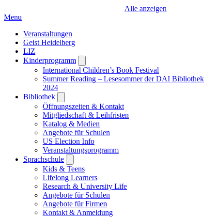
Alle anzeigen
Menu
Veranstaltungen
Geist Heidelberg
LIZ
Kinderprogramm
Open
submenu
International Children’s Book Festival
Summer Reading – Lesesommer der DAI Bibliothek
2024
Bibliothek
Open
submenu
Öffnungszeiten & Kontakt
Mitgliedschaft & Leihfristen
Katalog & Medien
Angebote für Schulen
US Election Info
Veranstaltungsprogramm
Sprachschule
Open
submenu
Kids & Teens
Lifelong Learners
Research & University Life
Angebote für Schulen
Angebote für Firmen
Kontakt & Anmeldung