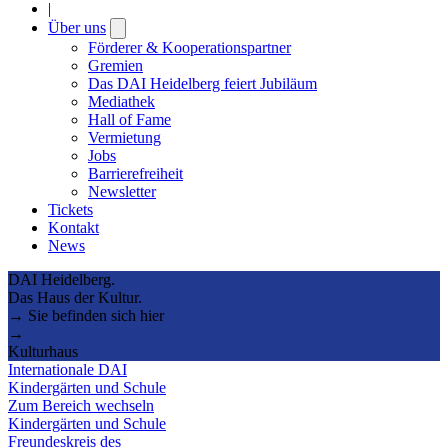
|
Über uns
Open
submenu
Förderer & Kooperationspartner
Gremien
Das DAI Heidelberg feiert Jubiläum
Mediathek
Hall of Fame
Vermietung
Jobs
Barrierefreiheit
Newsletter
Tickets
Kontakt
News
DAI Heidelberg.
Das Haus der Kultur.
→ Sie befinden sich hier
→
Kulturhaus
Internationale DAI
Kindergärten und Schule
Zum Bereich wechseln
Kindergärten und Schule
Freundeskreis des