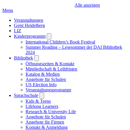
Alle anzeigen
Menu
Veranstaltungen
Geist Heidelberg
LIZ
Kinderprogramm
Open
submenu
International Children’s Book Festival
Summer Reading – Lesesommer der DAI Bibliothek
2024
Bibliothek
Open
submenu
Öffnungszeiten & Kontakt
Mitgliedschaft & Leihfristen
Katalog & Medien
Angebote für Schulen
US Election Info
Veranstaltungsprogramm
Sprachschule
Open
submenu
Kids & Teens
Lifelong Learners
Research & University Life
Angebote für Schulen
Angebote für Firmen
Kontakt & Anmeldung