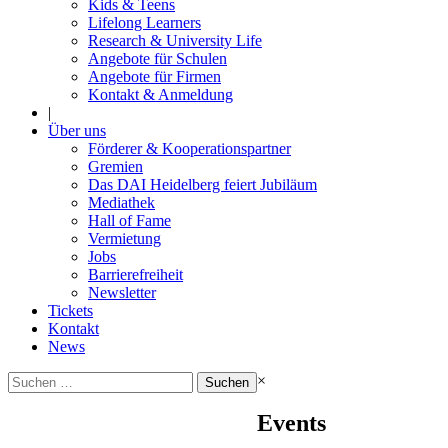
Kids & Teens
Lifelong Learners
Research & University Life
Angebote für Schulen
Angebote für Firmen
Kontakt & Anmeldung
|
Über uns
Förderer & Kooperationspartner
Gremien
Das DAI Heidelberg feiert Jubiläum
Mediathek
Hall of Fame
Vermietung
Jobs
Barrierefreiheit
Newsletter
Tickets
Kontakt
News
Suchen
×
nach:
Events