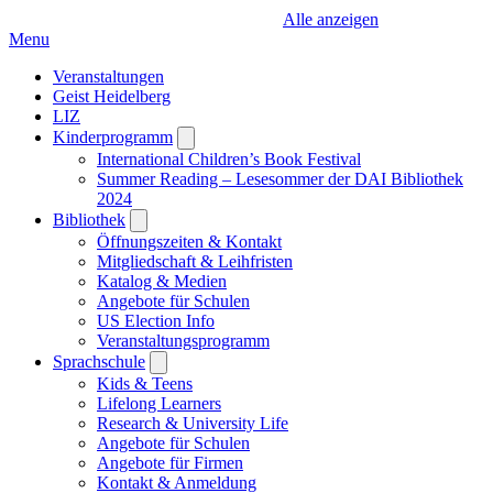
Alle anzeigen
Menu
Veranstaltungen
Geist Heidelberg
LIZ
Kinderprogramm
Open
submenu
International Children’s Book Festival
Summer Reading – Lesesommer der DAI Bibliothek
2024
Bibliothek
Open
submenu
Öffnungszeiten & Kontakt
Mitgliedschaft & Leihfristen
Katalog & Medien
Angebote für Schulen
US Election Info
Veranstaltungsprogramm
Sprachschule
Open
submenu
Kids & Teens
Lifelong Learners
Research & University Life
Angebote für Schulen
Angebote für Firmen
Kontakt & Anmeldung