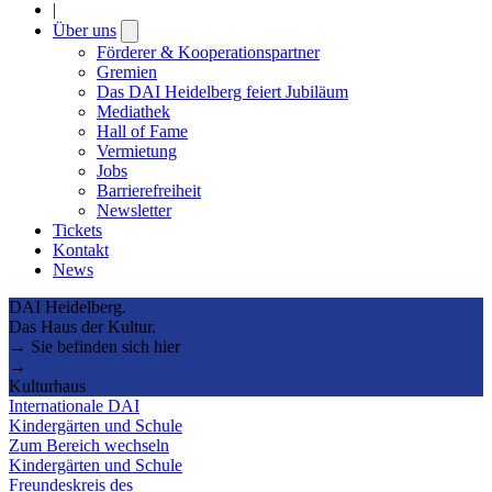
|
Über uns
Open
submenu
Förderer & Kooperationspartner
Gremien
Das DAI Heidelberg feiert Jubiläum
Mediathek
Hall of Fame
Vermietung
Jobs
Barrierefreiheit
Newsletter
Tickets
Kontakt
News
DAI Heidelberg.
Das Haus der Kultur.
→ Sie befinden sich hier
→
Kulturhaus
Internationale DAI
Kindergärten und Schule
Zum Bereich wechseln
Kindergärten und Schule
Freundeskreis des