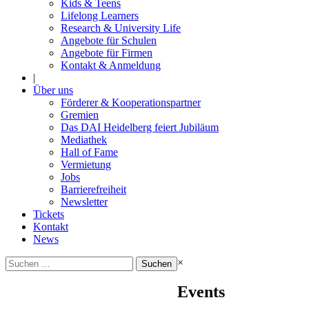
Kids & Teens
Lifelong Learners
Research & University Life
Angebote für Schulen
Angebote für Firmen
Kontakt & Anmeldung
|
Über uns
Förderer & Kooperationspartner
Gremien
Das DAI Heidelberg feiert Jubiläum
Mediathek
Hall of Fame
Vermietung
Jobs
Barrierefreiheit
Newsletter
Tickets
Kontakt
News
Suchen
×
nach:
Events