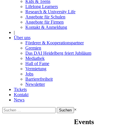
Kids & Teens
Lifelong Learners
Research & University Life
Angebote für Schulen
Angebote für Firmen
Kontakt & Anmeldung
|
Über uns
Förderer & Kooperationspartner
Gremien
Das DAI Heidelberg feiert Jubiläum
Mediathek
Hall of Fame
Vermietung
Jobs
Barrierefreiheit
Newsletter
Tickets
Kontakt
News
Suchen
×
nach:
Events