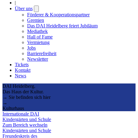
|
Über uns
Open
submenu
Förderer & Kooperationspartner
Gremien
Das DAI Heidelberg feiert Jubiläum
Mediathek
Hall of Fame
Vermietung
Jobs
Barrierefreiheit
Newsletter
Tickets
Kontakt
News
DAI Heidelberg.
Das Haus der Kultur.
→ Sie befinden sich hier
→
Kulturhaus
Internationale DAI
Kindergärten und Schule
Zum Bereich wechseln
Kindergärten und Schule
Freundeskreis des