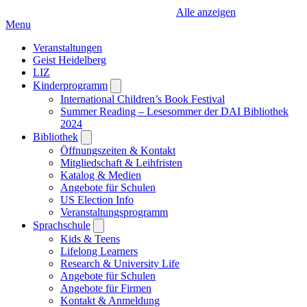
Alle anzeigen
Menu
Veranstaltungen
Geist Heidelberg
LIZ
Kinderprogramm
Open
submenu
International Children’s Book Festival
Summer Reading – Lesesommer der DAI Bibliothek
2024
Bibliothek
Open
submenu
Öffnungszeiten & Kontakt
Mitgliedschaft & Leihfristen
Katalog & Medien
Angebote für Schulen
US Election Info
Veranstaltungsprogramm
Sprachschule
Open
submenu
Kids & Teens
Lifelong Learners
Research & University Life
Angebote für Schulen
Angebote für Firmen
Kontakt & Anmeldung