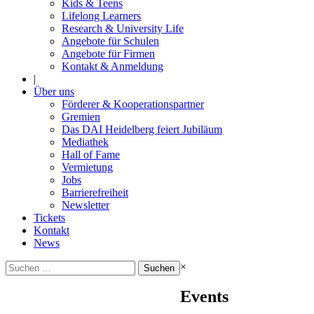
Kids & Teens
Lifelong Learners
Research & University Life
Angebote für Schulen
Angebote für Firmen
Kontakt & Anmeldung
|
Über uns
Förderer & Kooperationspartner
Gremien
Das DAI Heidelberg feiert Jubiläum
Mediathek
Hall of Fame
Vermietung
Jobs
Barrierefreiheit
Newsletter
Tickets
Kontakt
News
Suchen
×
nach:
Events