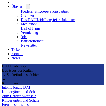
|
Über uns
Open
submenu
Förderer & Kooperationspartner
Gremien
Das DAI Heidelberg feiert Jubiläum
Mediathek
Hall of Fame
Vermietung
Jobs
Barrierefreiheit
Newsletter
Tickets
Kontakt
News
DAI Heidelberg.
Das Haus der Kultur.
→ Sie befinden sich hier
→
Kulturhaus
Internationale DAI
Kindergärten und Schule
Zum Bereich wechseln
Kindergärten und Schule
Freundeskreis des