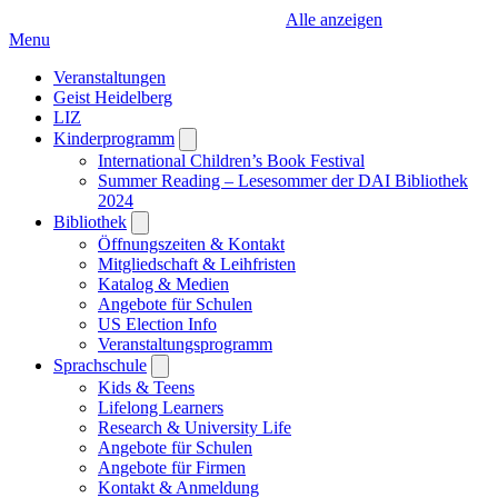
Alle anzeigen
Menu
Veranstaltungen
Geist Heidelberg
LIZ
Kinderprogramm
Open
submenu
International Children’s Book Festival
Summer Reading – Lesesommer der DAI Bibliothek
2024
Bibliothek
Open
submenu
Öffnungszeiten & Kontakt
Mitgliedschaft & Leihfristen
Katalog & Medien
Angebote für Schulen
US Election Info
Veranstaltungsprogramm
Sprachschule
Open
submenu
Kids & Teens
Lifelong Learners
Research & University Life
Angebote für Schulen
Angebote für Firmen
Kontakt & Anmeldung