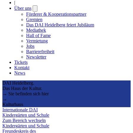
|
Über uns
Open
submenu
Förderer & Kooperationspartner
Gremien
Das DAI Heidelberg feiert Jubiläum
Mediathek
Hall of Fame
Vermietung
Jobs
Barrierefreiheit
Newsletter
Tickets
Kontakt
News
DAI Heidelberg.
Das Haus der Kultur.
→ Sie befinden sich hier
→
Kulturhaus
Internationale DAI
Kindergärten und Schule
Zum Bereich wechseln
Kindergärten und Schule
Freundeskreis des