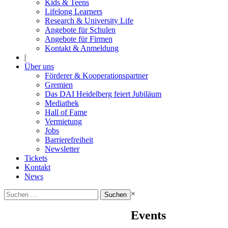
Kids & Teens
Lifelong Learners
Research & University Life
Angebote für Schulen
Angebote für Firmen
Kontakt & Anmeldung
|
Über uns
Förderer & Kooperationspartner
Gremien
Das DAI Heidelberg feiert Jubiläum
Mediathek
Hall of Fame
Vermietung
Jobs
Barrierefreiheit
Newsletter
Tickets
Kontakt
News
Suchen
×
nach:
Events