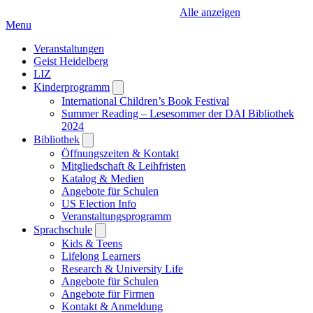
Alle anzeigen
Menu
Veranstaltungen
Geist Heidelberg
LIZ
Kinderprogramm
Open
submenu
International Children’s Book Festival
Summer Reading – Lesesommer der DAI Bibliothek
2024
Bibliothek
Open
submenu
Öffnungszeiten & Kontakt
Mitgliedschaft & Leihfristen
Katalog & Medien
Angebote für Schulen
US Election Info
Veranstaltungsprogramm
Sprachschule
Open
submenu
Kids & Teens
Lifelong Learners
Research & University Life
Angebote für Schulen
Angebote für Firmen
Kontakt & Anmeldung