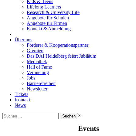
Kids & Teens
Lifelong Learners
Research & University Life
Angebote für Schulen
Angebote für Firmen
Kontakt & Anmeldung
|
Über uns
Förderer & Kooperationspartner
Gremien
Das DAI Heidelberg feiert Jubiläum
Mediathek
Hall of Fame
Vermietung
Jobs
Barrierefreiheit
Newsletter
Tickets
Kontakt
News
Suchen
×
nach:
Events