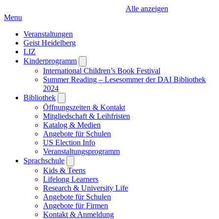
Alle anzeigen
Menu
Veranstaltungen
Geist Heidelberg
LIZ
Kinderprogramm
Open
submenu
International Children’s Book Festival
Summer Reading – Lesesommer der DAI Bibliothek
2024
Bibliothek
Open
submenu
Öffnungszeiten & Kontakt
Mitgliedschaft & Leihfristen
Katalog & Medien
Angebote für Schulen
US Election Info
Veranstaltungsprogramm
Sprachschule
Open
submenu
Kids & Teens
Lifelong Learners
Research & University Life
Angebote für Schulen
Angebote für Firmen
Kontakt & Anmeldung