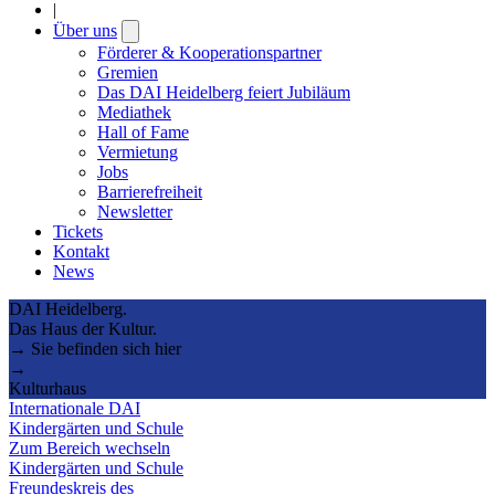
|
Über uns
Open
submenu
Förderer & Kooperationspartner
Gremien
Das DAI Heidelberg feiert Jubiläum
Mediathek
Hall of Fame
Vermietung
Jobs
Barrierefreiheit
Newsletter
Tickets
Kontakt
News
DAI Heidelberg.
Das Haus der Kultur.
→ Sie befinden sich hier
→
Kulturhaus
Internationale DAI
Kindergärten und Schule
Zum Bereich wechseln
Kindergärten und Schule
Freundeskreis des